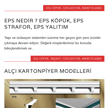
DIŞ CEPHE
,
IZOLASYON
,
MANTOLAMA
EPS NEDIR ? EPS KÖPÜK, EPS
STRAFOR, EPS YALITIM
Yapı ve izolasyon sistemleri üzerine her geçen gün yeni ürünler
çıkmaya devam ediyor. Değerli müşterilerimizi bu konuda
bilinçlendirmek ve...
DIŞ CEPHE
,
İNŞAAT
,
IZOLASYON
,
MANTOLAMA
ALÇI KARTONPIYER MODELLERI