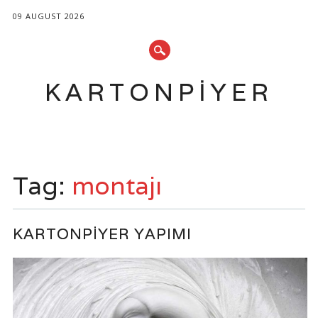
09 AUGUST 2026
KARTONPIYER
Main menu
Skip
to
Tag:
montajı
content
KARTONPIYER YAPIMI