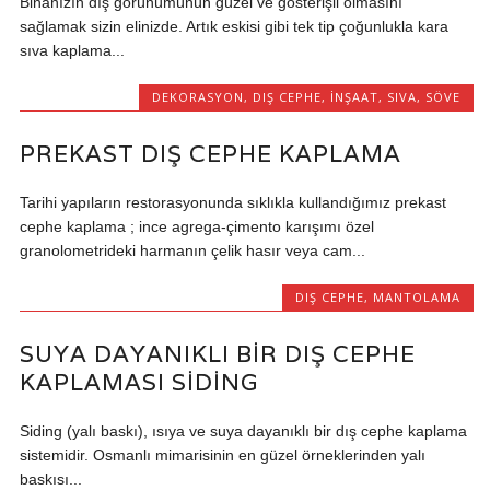
Binanızın dış görünümünün güzel ve gösterişli olmasını
sağlamak sizin elinizde. Artık eskisi gibi tek tip çoğunlukla kara
sıva kaplama...
DEKORASYON
,
DIŞ CEPHE
,
İNŞAAT
,
SIVA
,
SÖVE
PREKAST DIŞ CEPHE KAPLAMA
Tarihi yapıların restorasyonunda sıklıkla kullandığımız prekast
cephe kaplama ; ince agrega-çimento karışımı özel
granolometrideki harmanın çelik hasır veya cam...
DIŞ CEPHE
,
MANTOLAMA
SUYA DAYANIKLI BIR DIŞ CEPHE
KAPLAMASI SIDING
Siding (yalı baskı), ısıya ve suya dayanıklı bir dış cephe kaplama
sistemidir. Osmanlı mimarisinin en güzel örneklerinden yalı
baskısı...