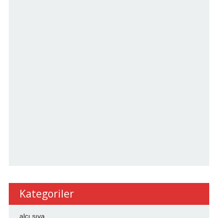
Kategoriler
alçı sıva