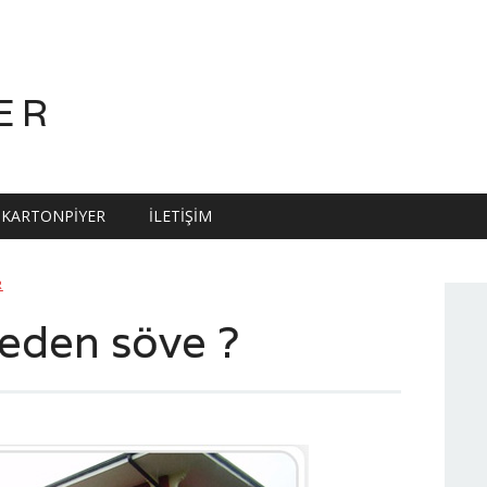
ER
KARTONPIYER
İLETIŞIM
R
eden söve ?