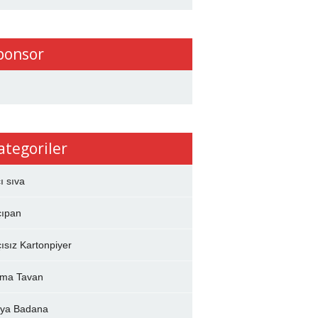
ponsor
ategoriler
çı sıva
çıpan
çısız Kartonpiyer
ma Tavan
ya Badana