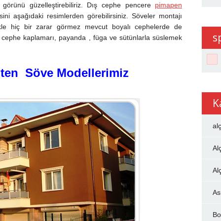
örünü güzelleştirebiliriz. Dış cephe pencere
pimapen
ni aşağıdaki resimlerden görebilirsiniz. Söveler montajı
ikle hiç bir zarar görmez mevcut boyalı cephelerde de
s
aşı, cephe kaplamarı, payanda , füga ve sütünlarla süslemek
ten Söve Modellerimiz
K
al
Al
Al
As
Bo