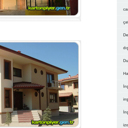
ca
ça
De
dı
Du
Ha
İn
inş
İn
iz