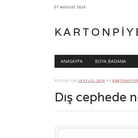
07 AUGUST 2026
KARTONPIY
Main menu
Skip
ANASAYFA
BOYA BADANA
to
content
POSTED ON
14 EYLÜL 2010
BY
KARTONPIYE
Dış cephede n