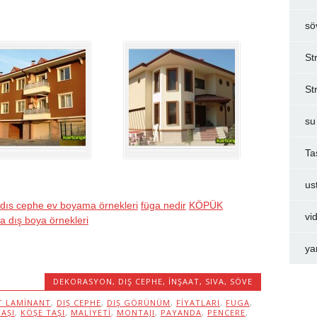
sö
St
St
su
Ta
us
dıs cephe ev boyama örnekleri
füga nedir
KÖPÜK
vi
a dış boya örnekleri
ya
DEKORASYON
,
DIŞ CEPHE
,
İNŞAAT
,
SIVA
,
SÖVE
 LAMINANT
,
DIŞ CEPHE
,
DIŞ GÖRÜNÜM
,
FIYATLARI
,
FUGA
,
TAŞI
,
KÖŞE TAŞI
,
MALIYETI
,
MONTAJI
,
PAYANDA
,
PENCERE
,