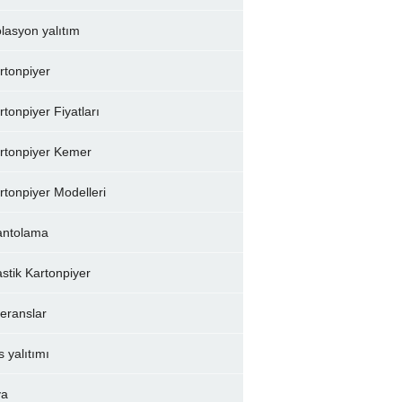
olasyon yalıtım
rtonpiyer
rtonpiyer Fiyatları
rtonpiyer Kemer
rtonpiyer Modelleri
ntolama
astik Kartonpiyer
feranslar
s yalıtımı
va