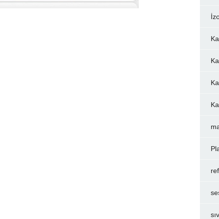
İz
Ka
Ka
Ka
Ka
ma
Pl
re
se
sı