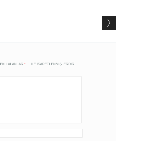
EKLI ALANLAR
*
ILE IŞARETLENMIŞLERDIR