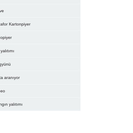
ve
rafor Kartonpiyer
ropiyer
 yalıtımı
şyünü
ta aranıyor
deo
ngın yalıtımı