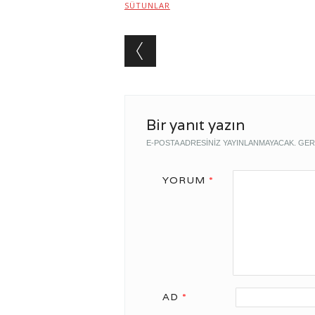
SÜTUNLAR
Post navigation
Bir yanıt yazın
E-POSTA ADRESINIZ YAYINLANMAYACAK.
GER
YORUM
*
AD
*