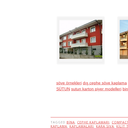
söve örnekleri
dış cephe söve kaplama
SÜTUN
sutun karton piyer modelleri
bin
TAGGED
BINA
,
CEPHE KAPLAMARI
,
COMPACT
KAPLAMA
,
KAPLAMALARI
,
KARA SIVA
,
KILIT 