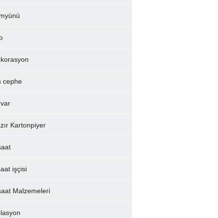
myünü
tı
korasyon
ş cephe
var
zır Kartonpiyer
şaat
aat işçisi
şaat Malzemeleri
olasyon