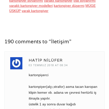
kartonpiyer boyanırmı
varaklı kartonpiyer
osb boyanırmı
varaklı kartonpiyer modelleri
kartonpiyer düşermi
MÜGE
ÜSKÜP
varak kartonpiyer
190 comments to “İletişim”
HATIP NILÜFER
03 TEMMUZ 2018 AT 08:34
kartonpiyerci
kartonpiyer(alçı,strafor) asma tacan karopan
klipin kemer vb. adana ve çevresi hertürlü iş
itinayla yapılır.
üstelik 1 ay sonra duvar kağıdı