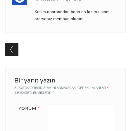
Kesim aparatından bana da lazım ustam
ararsanız memnun olurum
Comment navigation
Bir yanıt yazın
E-POSTA ADRESINIZ YAYINLANMAYACAK.
GEREKLI ALANLAR
*
ILE IŞARETLENMIŞLERDIR
YORUM
*