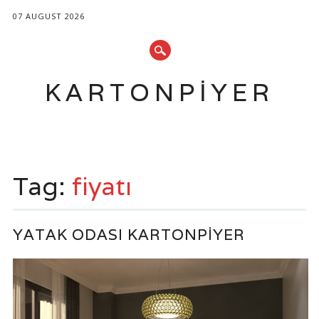
07 AUGUST 2026
KARTONPIYER
Main menu
Skip
to
Tag:
fiyatı
content
YATAK ODASI KARTONPIYER