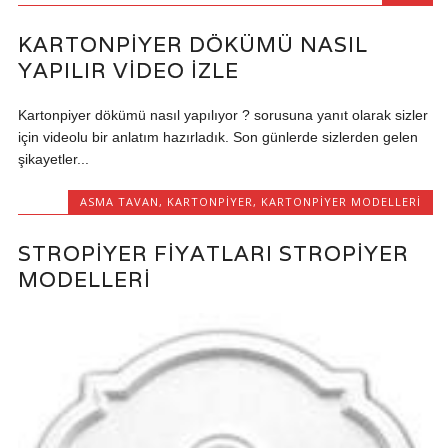
KARTONPIYER DÖKÜMÜ NASIL
YAPILIR VIDEO IZLE
Kartonpiyer dökümü nasıl yapılıyor ? sorusuna yanıt olarak sizler
için videolu bir anlatım hazırladık. Son günlerde sizlerden gelen
şikayetler...
ASMA TAVAN
,
KARTONPIYER
,
KARTONPIYER MODELLERI
STROPIYER FIYATLARI STROPIYER
MODELLERI