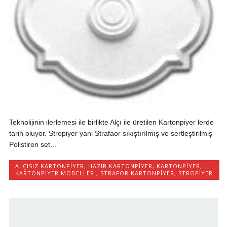
Teknolijinin ilerlemesi ile birlikte Alçı ile üretilen Kartonpiyer lerde
tarih oluyor. Stropiyer yani Strafaor sıkıştırılmış ve sertleştirilmiş
Polistiren set...
ALÇISIZ KARTONPIYER
,
HAZIR KARTONPIYER
,
KARTONPIYER
,
KARTONPIYER MODELLERI
,
STRAFOR KARTONPIYER
,
STROPIYER