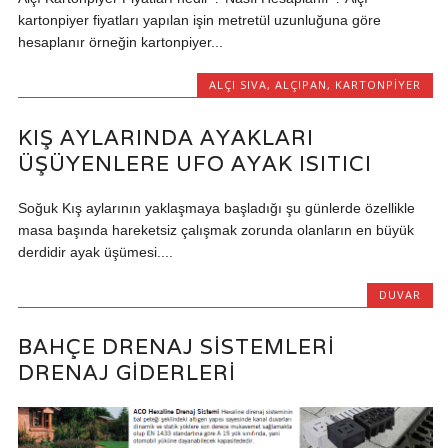
kartonpiyer fiyatları yapılan işin metretül uzunluğuna göre
hesaplanır örneğin kartonpiyer...
ALÇI SIVA
,
ALÇIPAN
,
KARTONPIYER
KIŞ AYLARINDA AYAKLARI
ÜŞÜYENLERE UFO AYAK ISITICI
Soğuk Kış aylarının yaklaşmaya başladığı şu günlerde özellikle
masa başında hareketsiz çalışmak zorunda olanların en büyük
derdidir ayak üşümesi....
DUVAR
BAHÇE DRENAJ SISTEMLERI
DRENAJ GIDERLERI