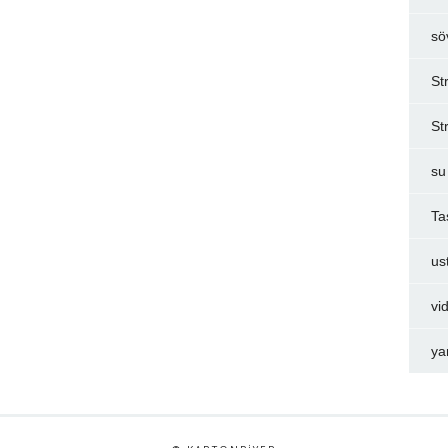
sö
St
St
su
Ta
us
vi
ya