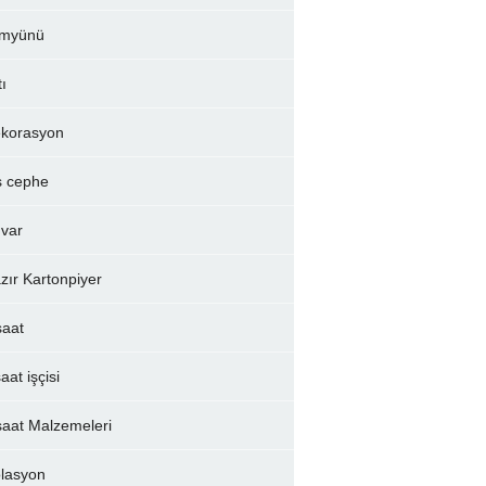
myünü
tı
korasyon
ş cephe
var
zır Kartonpiyer
şaat
aat işçisi
şaat Malzemeleri
olasyon