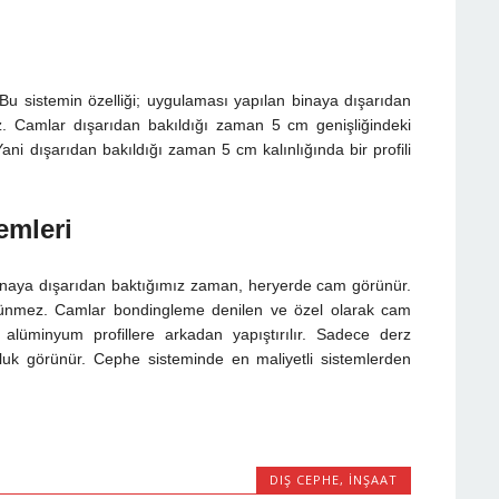
u sistemin özelliği; uygulaması yapılan binaya dışarıdan
. Camlar dışarıdan bakıldığı zaman 5 cm genişliğindeki
 Yani dışarıdan bakıldığı zaman 5 cm kalınlığında bir profili
emleri
binaya dışarıdan baktığımız zaman, heryerde cam görünür.
örünmez. Camlar bondingleme denilen ve özel olarak cam
ile alüminyum profillere arkadan yapıştırılır. Sadece derz
şluk görünür. Cephe sisteminde en maliyetli sistemlerden
DIŞ CEPHE
,
İNŞAAT