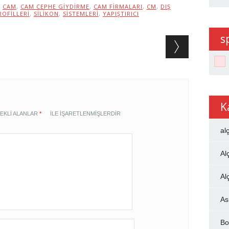
,
CAM
,
CAM CEPHE GIYDIRME
,
CAM FIRMALARI
,
CM
,
DIŞ
ROFILLERI
,
SILIKON
,
SISTEMLERI
,
YAPIŞTIRICI
s
K
EKLI ALANLAR
*
ILE IŞARETLENMIŞLERDIR
al
Al
Al
As
Bo