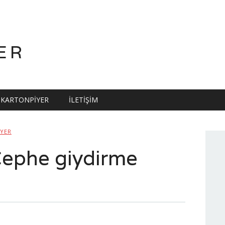
ER
KARTONPIYER
İLETIŞIM
YER
Cephe giydirme