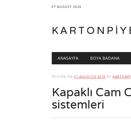
07 AUGUST 2026
KARTONPIY
Main menu
Skip
ANASAYFA
BOYA BADANA
to
content
POSTED ON
21 AĞUSTOS 2010
BY
KARTONPI
Kapaklı Cam 
sistemleri