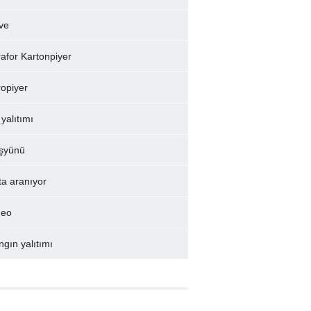
ve
rafor Kartonpiyer
ropiyer
 yalıtımı
şyünü
ta aranıyor
deo
ngın yalıtımı