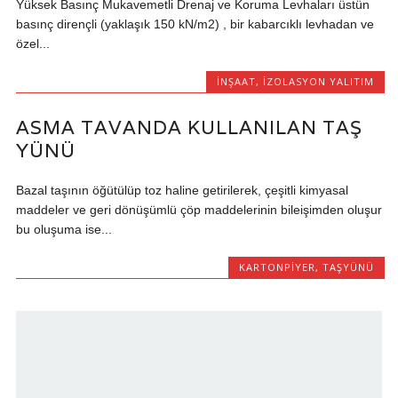
Yüksek Basınç Mukavemetli Drenaj ve Koruma Levhaları üstün
basınç dirençli (yaklaşık 150 kN/m2) , bir kabarcıklı levhadan ve
özel...
İNŞAAT
,
İZOLASYON YALITIM
ASMA TAVANDA KULLANILAN TAŞ
YÜNÜ
Bazal taşının öğütülüp toz haline getirilerek, çeşitli kimyasal
maddeler ve geri dönüşümlü çöp maddelerinin bileişimden oluşur
bu oluşuma ise...
KARTONPIYER
,
TAŞYÜNÜ