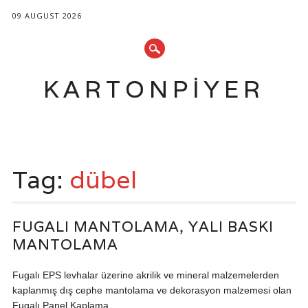
09 AUGUST 2026
KARTONPIYER
Main menu
Skip
to
Tag:
dübel
content
FUGALI MANTOLAMA, YALI BASKI
MANTOLAMA
Fugalı EPS levhalar üzerine akrilik ve mineral malzemelerden
kaplanmış dış cephe mantolama ve dekorasyon malzemesi olan
Fugalı Panel Kaplama,...