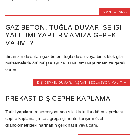
MANTOLAMA
GAZ BETON, TUĞLA DUVAR ISE ISI
YALITIMI YAPTIRMAMIZA GEREK
VARMI ?
Binanızın duvarları gaz beton, tuğla duvar veya bims blok gibi
malzemelerle örülmüşse ayrıca ısı yalıtımı yaptırmamıza gerek
var mı...
DIŞ CEPHE
,
DUVAR
,
İNŞAAT
,
İZOLASYON YALITIM
PREKAST DIŞ CEPHE KAPLAMA
Tarihi yapıların restorasyonunda sıklıkla kullandığımız prekast
cephe kaplama ; ince agrega-çimento karışımı özel
granolometrideki harmanın çelik hasır veya cam...