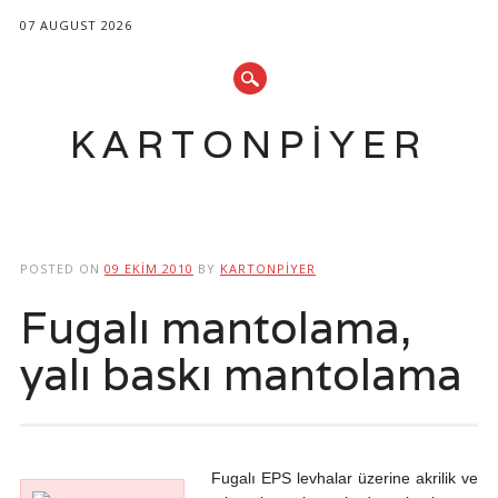
07 AUGUST 2026
KARTONPIYER
Main menu
Skip
to
POSTED ON
09 EKIM 2010
BY
KARTONPIYER
content
Fugalı mantolama,
yalı baskı mantolama
Fugalı EPS levhalar üzerine akrilik ve