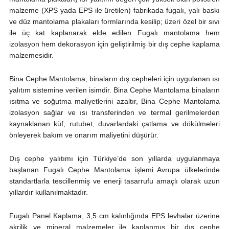
malzeme (XPS yada EPS ile üretilen) fabrikada fugalı, yalı baskı
ve düz mantolama plakaları formlarında kesilip; üzeri özel bir sıvı
ile üç kat kaplanarak elde edilen Fugalı mantolama hem
izolasyon hem dekorasyon için geliştirilmiş bir dış cephe kaplama
malzemesidir.
Bina Cephe Mantolama, binaların dış cepheleri için uygulanan ısı
yalıtım sistemine verilen isimdir. Bina Cephe Mantolama binaların
ısıtma ve soğutma maliyetlerini azaltır, Bina Cephe Mantolama
izolasyon sağlar ve ısı transferinden ve termal gerilmelerden
kaynaklanan küf, rutubet, duvarlardaki çatlama ve dökülmeleri
önleyerek bakım ve onarım maliyetini düşürür.
Dış cephe yalıtımı için Türkiye’de son yıllarda uygulanmaya
başlanan Fugalı Cephe Mantolama işlemi Avrupa ülkelerinde
standartlarla tescillenmiş ve enerji tasarrufu amaçlı olarak uzun
yıllardır kullanılmaktadır.
Fugalı Panel Kaplama, 3,5 cm kalınlığında EPS levhalar üzerine
akrilik ve mineral malzemeler ile kaplanmış bir dış cephe