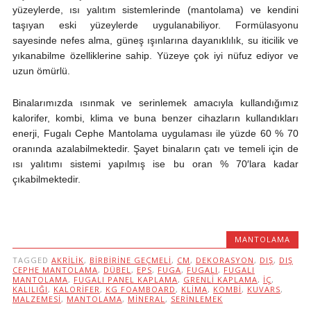
yüzeylerde, ısı yalıtım sistemlerinde (mantolama) ve kendini
taşıyan eski yüzeylerde uygulanabiliyor. Formülasyonu
sayesinde nefes alma, güneş ışınlarına dayanıklılık, su iticilik ve
yıkanabilme özelliklerine sahip. Yüzeye çok iyi nüfuz ediyor ve
uzun ömürlü.
Binalarımızda ısınmak ve serinlemek amacıyla kullandığımız
kalorifer, kombi, klima ve buna benzer cihazların kullandıkları
enerji, Fugalı Cephe Mantolama uygulaması ile yüzde 60 % 70
oranında azalabilmektedir. Şayet binaların çatı ve temeli için de
ısı yalıtımı sistemi yapılmış ise bu oran % 70′lara kadar
çıkabilmektedir.
MANTOLAMA
TAGGED
AKRILIK
,
BIRBIRINE GEÇMELI
,
CM
,
DEKORASYON
,
DIŞ
,
DIŞ
CEPHE MANTOLAMA
,
DÜBEL
,
EPS
,
FUGA
,
FUGALI
,
FUGALI
MANTOLAMA
,
FUGALI PANEL KAPLAMA
,
GRENLI KAPLAMA
,
IÇ
,
KALILIĞI
,
KALORIFER
,
KG FOAMBOARD
,
KLIMA
,
KOMBI
,
KUVARS
,
MALZEMESI
,
MANTOLAMA
,
MINERAL
,
SERINLEMEK