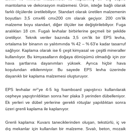
mantolama ve dekorasyon malzemesi. Ürün, isteğe bağlı olarak
farklı ölçülerde üretilebiliyor. Standart olarak üretilen malzemenin
boyutları 3,5 cmx46 cmx200 cm olarak geçiyor. 200 cm’lik
malzeme boyu standart, diğer ölçüler ise değiştirilebiliyor. Fuga
aralıkları 18 cm. Fugalı levhalar birbirlerine geçmeli bir şekilde
üretiliyor. Teknik veriler bazında 3,5 cm’lik bir EPS levha,
ortalama bir binanın ısı yalıtımında % 42 – % 63‘e kadar tasarruf
sağlıyor. Kaplama olarak ise 6 çeşit kimyasal ve çeşitli mineraller
kullanılıyor. Bu kimyasalların doğaya dönüşümü olmadığı için zor
hava şartlarına dayanımları yüksek. Ayrıca hiçbir hava
koşulundan etkilenmiyor. Bu sayede EPS levha üzerinde
dayanıklı bir kaplama malzemesi oluşturuyor.
EPS levhalar m²’ye 4-5 kg foamboard yapıştırıcı kullanılarak
cepheye yapıştırıldıktan sonra her plaka 3 yerinden dübelleniyor.
Ek yerleri ve dübel yerlerine gerekli rötuşlar yapıldıktan sonra
üzeri grenli kaplama ile kaplanıyor.
Grenli kaplama: Kuvars taneciklerinden oluşan, tekstürlü, iç ve
dış mekanlar için kullanılan bir malzeme. Sıvalı, beton, mozaik