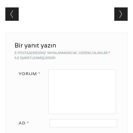
Post navigation
Bir yanıt yazın
E-POSTA ADRESINIZ YAYINLANMAYACAK.
GEREKLI ALANLAR
*
ILE IŞARETLENMIŞLERDIR
YORUM
*
AD
*