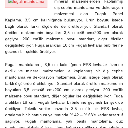
mineral malzemelerden kaplanmış
dış cephe mantolama ve dekorasyon
malzemesi olan Fugalı Panel
Kaplama, 3,5 cm kalınlığında bulunuyor. Ürün boyutu isteğe
bağlı olarak farklı ölçülerde de üretilebiliyor. Standart olarak
üretilen malzemenin boyutları 3,5 cmx46 cmx200 cm olarak
geçiyor. 200 cm’lik malzeme boyu standart, diğer ölçüler
değiştirilebiliyor. Fuga aralıkları 18 cm Fugalı levhalar birbirlerine
geçmeli bir şekilde üretiliyor.
Fugalı mantolama , 3,5 cm kalınlığında EPS levhalar üzerine
akrilik ve mineral malzemeler ile kaplanmış bir dış cephe
mantolama ve dekorasyon malzemesi. Ürün, isteğe bağlı olarak
farklı ölçülerde üretilebiliyor. Standart olarak üretilen malzemenin
boyutları 3,5 cmx46 cmx200 cm olarak geçiyor. 200 cm’lik
malzeme boyu standart, diğer ölçüler ise değiştirilebiliyor. Fuga
aralıkları 18 cm. Fugalı levhalar birbirlerine geçmeli bir şekilde
üretiliyor. Teknik veriler bazında 3,5 cm’lik bir EPS levha,
ortalama bir binanın ısı yalıtımında % 42 – % 63‘e kadar tasarruf
sağlıyor. Fugalı mantolama, yalı baskı mantolama, düz
mantolama plakaları) Isı yalıtımı değeri çok yüksek olan polistren