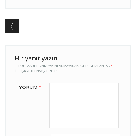
Comment navigation
Bir yanıt yazın
E-POSTA ADRESINIZ YAYINLANMAYACAK.
GEREKLI ALANLAR
*
ILE IŞARETLENMIŞLERDIR
YORUM
*