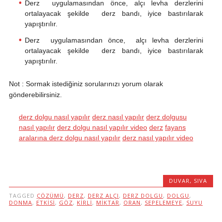
Derz uygulamasından önce, alçı levha derzlerini
ortalayacak şekilde derz bandı, iyice bastırılarak
yapıştırılır.
Derz uygulamasından önce, alçı levha derzlerini
ortalayacak şekilde derz bandı, iyice bastırılarak
yapıştırılır.
Not : Sormak istediğiniz sorularınızı yorum olarak
gönderebilirsiniz.
derz dolgu nasıl yapılır
derz nasıl yapılır
derz dolgusu
nasıl yapılır
derz dolgu nasıl yapılır video
derz
fayans
aralarına derz dolgu nasıl yapılır
derz nasıl yapılır video
DUVAR
,
SIVA
TAGGED
ÇÖZÜMÜ
,
DERZ
,
DERZ ALÇI
,
DERZ DOLGU
,
DOLGU
,
DONMA
,
ETKISI
,
GÖZ
,
KIRLI
,
MIKTAR
,
ORAN
,
SEPELEMEYE
,
SUYU