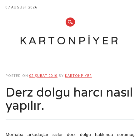
07 AUGUST 2026
KARTONPIYER
Main menu
Skip
to
POSTED ON
02 ŞUBAT 2010
BY
KARTONPIYER
content
Derz dolgu harcı nasıl
yapılır.
Merhaba arkadaşlar sizler derz dolgu hakkında sorumuş