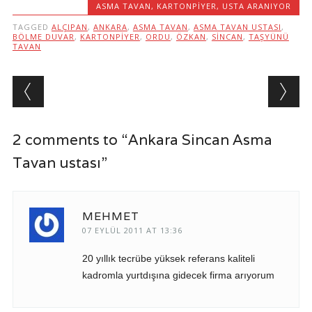
ASMA TAVAN
,
KARTONPIYER
,
USTA ARANIYOR
TAGGED
ALÇIPAN
,
ANKARA
,
ASMA TAVAN
,
ASMA TAVAN USTASI
,
BÖLME DUVAR
,
KARTONPIYER
,
ORDU
,
ÖZKAN
,
SINCAN
,
TAŞYÜNÜ
TAVAN
Post navigation
2 comments to “Ankara Sincan Asma
Tavan ustası”
MEHMET
07 EYLÜL 2011 AT 13:36
20 yıllık tecrübe yüksek referans kaliteli
kadromla yurtdışına gidecek firma arıyorum