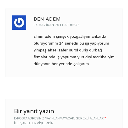
BEN ADEM
04 HAZIRAN 2011 AT 06:46
slmm adem şimşek yozgatlıyım ankarda
oturuyorumm 14 senedir bu işi yapıyorum
yimpaş ahsel zafer nurol güriş gürbağ
firmalarında iş yaptımm yurt dışi tecrübeliyim
dünyanın her yerinde çalışırım
Bir yanıt yazın
E-POSTA ADRESINIZ YAYINLANMAYACAK.
GEREKLI ALANLAR
*
ILE IŞARETLENMIŞLERDIR