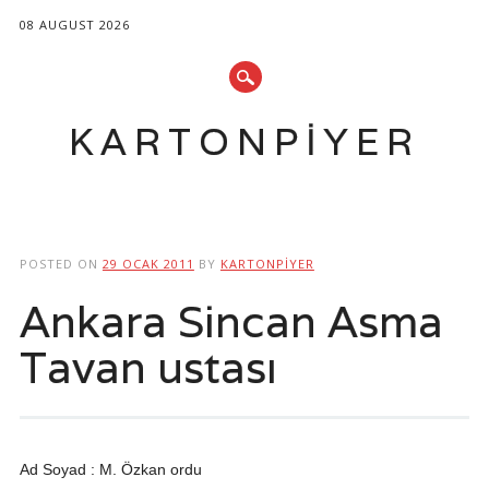
08 AUGUST 2026
KARTONPIYER
Main menu
Skip
to
POSTED ON
29 OCAK 2011
BY
KARTONPIYER
content
Ankara Sincan Asma
Tavan ustası
Ad Soyad : M. Özkan ordu