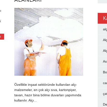
ı
K
i
al
N
Al
Al
As
Bo
ca
Özellikle inşaat sektöründe kullanılan alçı
malzemeler, en çok alçı sıva, kartonpiyer,
ça
tavan, hazır bina bölme duvarları yapımında
kullanılır. Alçı...
De