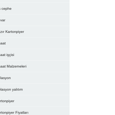
ş cephe
var
zır Kartonpiyer
şaat
aat işçisi
şaat Malzemeleri
olasyon
olasyon yalıtım
rtonpiyer
rtonpiyer Fiyatları