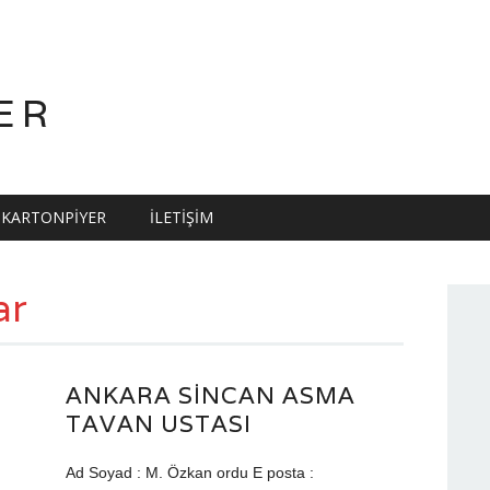
ER
KARTONPIYER
İLETIŞIM
ar
ANKARA SINCAN ASMA
TAVAN USTASI
Ad Soyad : M. Özkan ordu E posta :