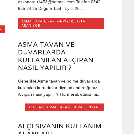
ozkanordu1453@hotmail.com Telefon 0542
655 34 35 Doğum Tarihi Eylül 26...
ASMA TAVAN
,
KARTONPIYER
,
USTA
ARANIYOR
R
ASMA TAVAN VE
DUVARLARDA
KULLANILAN ALÇIPAN
NASIL YAPILIR ?
Genellikle Asma tavan ve bölme duvarlarda
kullanılan kuru duvar diye adlandırdığımız
Alçıpan nasıl yapılır ? Hiç merak ettiniz mi...
ALÇIPAN
,
ASMA TAVAN
,
DUVAR
,
İNŞAAT
ALÇI SIVANIN KULLANIM
ALANLARI