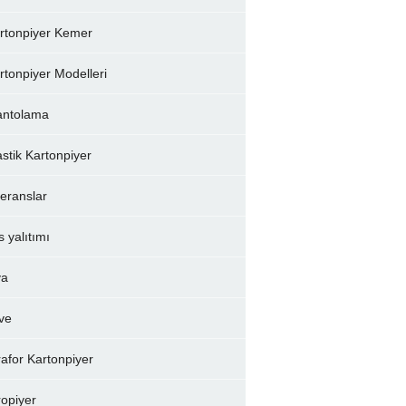
rtonpiyer Kemer
rtonpiyer Modelleri
ntolama
astik Kartonpiyer
feranslar
s yalıtımı
va
ve
rafor Kartonpiyer
ropiyer