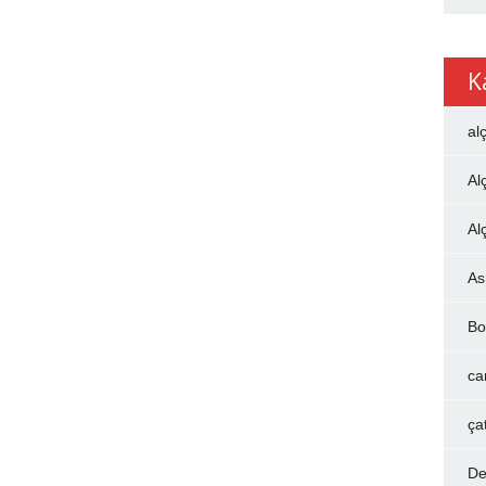
K
al
Al
Al
As
Bo
ca
ça
De