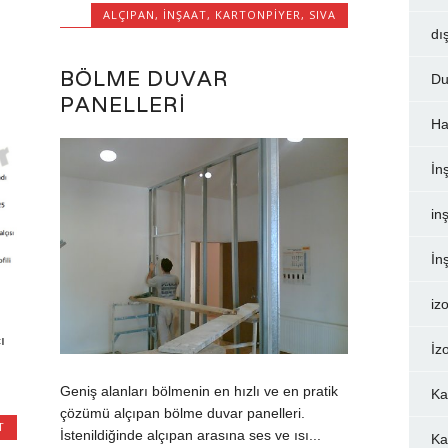
ALÇIPAN
,
İNŞAAT
,
KARTONPIYER
,
SIVA
dı
BÖLME DUVAR
Du
PANELLERI
Ha
İn
inş
İn
iz
ı
İz
Geniş alanları bölmenin en hızlı ve en pratik
Ka
çözümü alçıpan bölme duvar panelleri.
T
İstenildiğinde alçıpan arasına ses ve ısı...
Ka