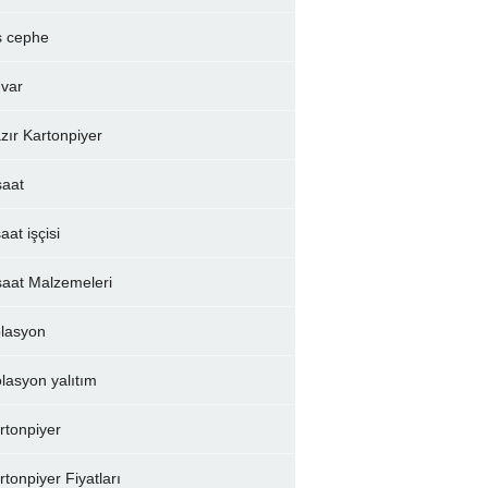
ş cephe
var
zır Kartonpiyer
şaat
aat işçisi
şaat Malzemeleri
olasyon
olasyon yalıtım
rtonpiyer
rtonpiyer Fiyatları