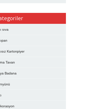
ategoriler
çı sıva
çıpan
çısız Kartonpiyer
ma Tavan
ya Badana
myünü
tı
korasyon