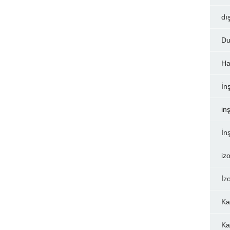
dı
Du
Ha
İn
inş
İn
iz
İz
Ka
Ka