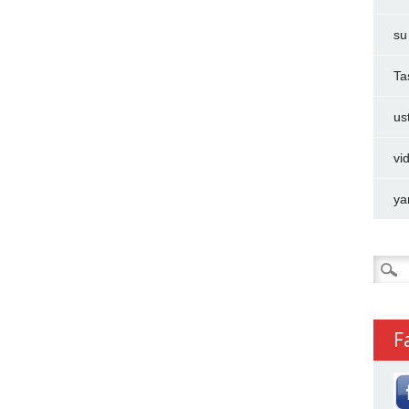
su
Ta
us
vi
ya
Arama
F