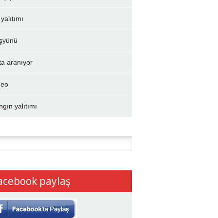
 yalıtımı
şyünü
ta aranıyor
deo
ngın yalıtımı
:
acebook paylaş