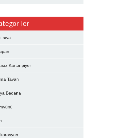
ategoriler
çı sıva
çıpan
çısız Kartonpiyer
ma Tavan
ya Badana
myünü
tı
korasyon