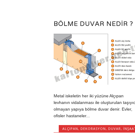
BÖLME DUVAR NEDIR ?
Metal iskeletin her iki yüzüne Alçıpan
levhanın vidalanması ile oluşturulan taşıyıc
olmayan yapıya bölme duvar denir. Evler,
ofisler hastaneler...
ALÇIPAN
,
DEKORASYON
,
DUVAR
,
İNŞAA