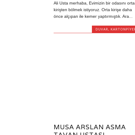
Ali Usta merhaba, Evimizin bir odasını orta
kirişten bölmek istiyoruz. Orta kirişe daha
önce alçıpan ile kemer yaptırmıştık. Ara...
DUVAR
,
KARTONPIYE
MUSA ARSLAN ASMA
TAVAN USTASI