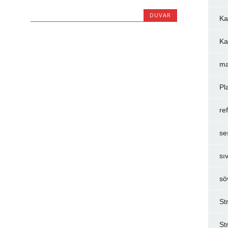
DUVAR
Ka
Ka
ma
Pl
re
se
sı
sö
St
St