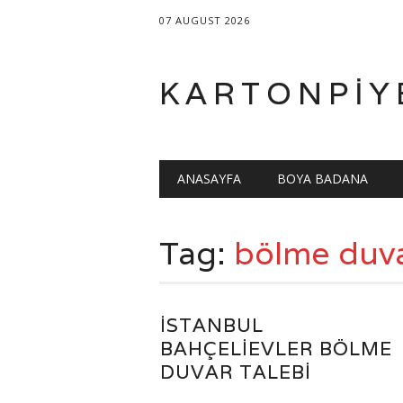
07 AUGUST 2026
KARTONPIY
Main menu
Skip
ANASAYFA
BOYA BADANA
to
content
Tag:
bölme duv
İSTANBUL
BAHÇELIEVLER BÖLME
DUVAR TALEBI