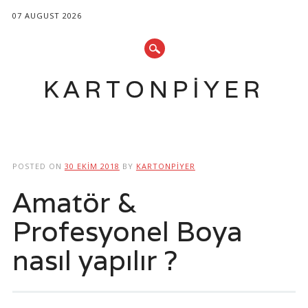
07 AUGUST 2026
KARTONPIYER
Main menu
Skip
to
POSTED ON
30 EKIM 2018
BY
KARTONPIYER
content
Amatör &
Profesyonel Boya
nasıl yapılır ?