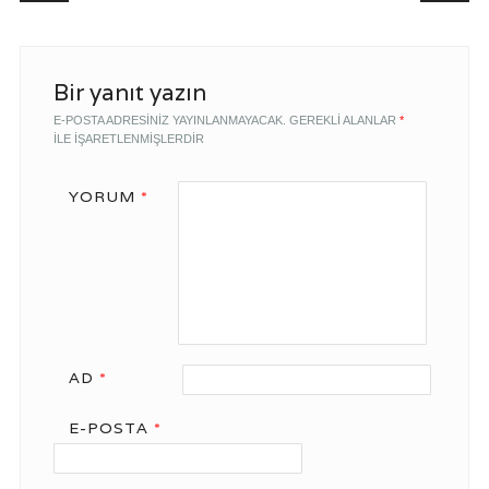
Bir yanıt yazın
E-POSTA ADRESINIZ YAYINLANMAYACAK.
GEREKLI ALANLAR
*
ILE IŞARETLENMIŞLERDIR
YORUM
*
AD
*
E-POSTA
*