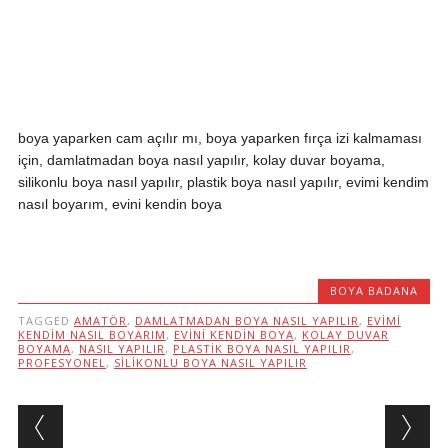
boya yaparken cam açılır mı, boya yaparken fırça izi kalmaması
için, damlatmadan boya nasıl yapılır, kolay duvar boyama,
silikonlu boya nasıl yapılır, plastik boya nasıl yapılır, evimi kendim
nasıl boyarım, evini kendin boya
BOYA BADANA
TAGGED
AMATÖR
,
DAMLATMADAN BOYA NASIL YAPILIR
,
EVIMI
KENDIM NASIL BOYARIM
,
EVINI KENDIN BOYA
,
KOLAY DUVAR
BOYAMA
,
NASIL YAPILIR
,
PLASTIK BOYA NASIL YAPILIR
,
PROFESYONEL
,
SILIKONLU BOYA NASIL YAPILIR
Post navigation