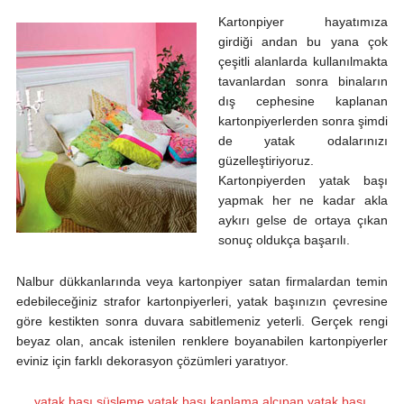
Kartonpiyer hayatımıza
girdiği andan bu yana çok
çeşitli alanlarda kullanılmakta
tavanlardan sonra binaların
dış cephesine kaplanan
kartonpiyerlerden sonra şimdi
de yatak odalarınızı
güzelleştiriyoruz.
Kartonpiyerden yatak başı
yapmak her ne kadar akla
aykırı gelse de ortaya çıkan
sonuç oldukça başarılı.
Nalbur dükkanlarında veya kartonpiyer satan firmalardan temin
edebileceğiniz strafor kartonpiyerleri, yatak başınızın çevresine
göre kestikten sonra duvara sabitlemeniz yeterli. Gerçek rengi
beyaz olan, ancak istenilen renklere boyanabilen kartonpiyerler
eviniz için farklı dekorasyon çözümleri yaratıyor.
yatak başı süsleme
yatak başı kaplama
alçıpan yatak başı