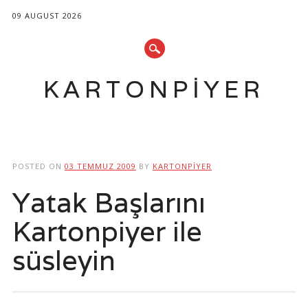
09 AUGUST 2026
KARTONPIYER
Main menu
Skip
to
POSTED ON
03 TEMMUZ 2009
BY
KARTONPIYER
content
Yatak Başlarını
Kartonpiyer ile
süsleyin