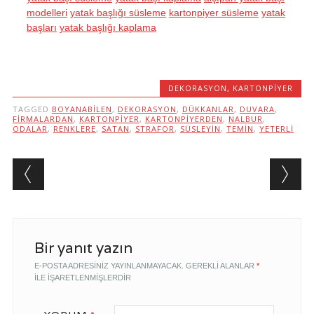
modelleri
yatak başlığı süsleme
kartonpiyer süsleme
yatak
başları
yatak başlığı kaplama
DEKORASYON
,
KARTONPIYER
TAGGED
BOYANABILEN
,
DEKORASYON
,
DÜKKANLAR
,
DUVARA
,
FIRMALARDAN
,
KARTONPIYER
,
KARTONPIYERDEN
,
NALBUR
,
ODALAR
,
RENKLERE
,
SATAN
,
STRAFOR
,
SÜSLEYIN
,
TEMIN
,
YETERLI
Post navigation
Bir yanıt yazın
E-POSTA ADRESINIZ YAYINLANMAYACAK.
GEREKLI ALANLAR
*
ILE IŞARETLENMIŞLERDIR