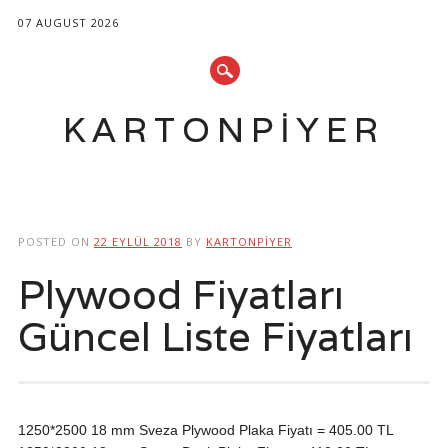
07 AUGUST 2026
KARTONPIYER
Main menu
Skip
to
POSTED ON
22 EYLÜL 2018
BY
KARTONPIYER
content
Plywood Fiyatları
Güncel Liste Fiyatları
1250*2500 18 mm Sveza Plywood Plaka Fiyatı = 405.00 TL