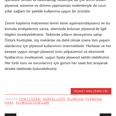
plywood, esneme ve dönme yapmaması nedenleriyle de uzun
yıllar sağlam bir şekilde kullanıma uygun bir üründür.
Zemin kaplama malzemesi temin etme aşamasındaysanız ve bu
konuda endişeleriniz varsa, sitemizde bulunan plywood ile ilgili
bilgileri inceleyebilirsiniz. Sektörde yılların deneyimine sahip
Öztürk Kontrplak, dış mekânlar da dahil olmak üzere tüm yaşam
alanlarınız için plywood kullanımını önermektedir. Herkese ve her
keseye uygun zengin plywood ürün yelpazemizi ve ekonomik
fiyatlarımızı inceleyerek, uygun fiyata plywood sahibi olabilirsiniz.
Her türlü soru ve sorunlarınız için günün her saati bizi arayarak
destek talebinde bulunabilirsiniz.
İNŞAAT MALZEMELERI
TAGGED
FIYAT LISTESI
,
GÜNCEL LISTE
,
PLYWOOD
,
PLYWOOD
FIYAT
,
PLYWOOD FIYATLARI