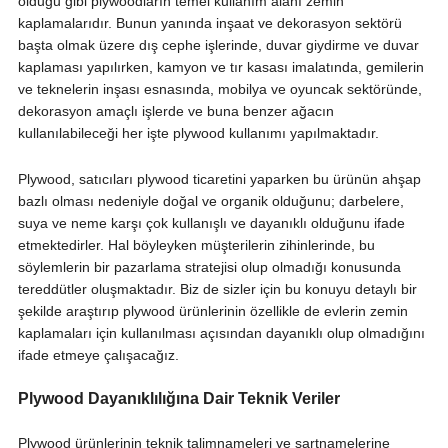
olduğu gibi plywoodların temel kullanım alanı zemin
kaplamalarıdır. Bunun yanında inşaat ve dekorasyon sektörü
başta olmak üzere dış cephe işlerinde, duvar giydirme ve duvar
kaplaması yapılırken, kamyon ve tır kasası imalatında, gemilerin
ve teknelerin inşası esnasında, mobilya ve oyuncak sektöründe,
dekorasyon amaçlı işlerde ve buna benzer ağacın
kullanılabileceği her işte plywood kullanımı yapılmaktadır.
Plywood, satıcıları plywood ticaretini yaparken bu ürünün ahşap
bazlı olması nedeniyle doğal ve organik olduğunu; darbelere,
suya ve neme karşı çok kullanışlı ve dayanıklı olduğunu ifade
etmektedirler. Hal böyleyken müşterilerin zihinlerinde, bu
söylemlerin bir pazarlama stratejisi olup olmadığı konusunda
tereddütler oluşmaktadır. Biz de sizler için bu konuyu detaylı bir
şekilde araştırıp plywood ürünlerinin özellikle de evlerin zemin
kaplamaları için kullanılması açısından dayanıklı olup olmadığını
ifade etmeye çalışacağız.
Plywood Dayanıklılığına Dair Teknik Veriler
Plywood ürünlerinin teknik talimnameleri ve şartnamelerine