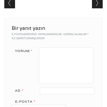
Post navigation
Bir yanıt yazın
E-POSTA ADRESINIZ YAYINLANMAYACAK.
GEREKLI ALANLAR
*
ILE IŞARETLENMIŞLERDIR
YORUM
*
AD
*
E-POSTA
*