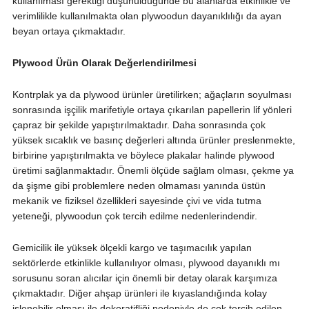
kullanılması gerektiği düşünüldüğünde bu alanlarda etkinlikle ve
verimlilikle kullanılmakta olan plywoodun dayanıklılığı da ayan
beyan ortaya çıkmaktadır.
Plywood Ürün Olarak Değerlendirilmesi
Kontrplak ya da plywood ürünler üretilirken; ağaçların soyulması
sonrasında işçilik marifetiyle ortaya çıkarılan papellerin lif yönleri
çapraz bir şekilde yapıştırılmaktadır. Daha sonrasında çok
yüksek sıcaklık ve basınç değerleri altında ürünler preslenmekte,
birbirine yapıştırılmakta ve böylece plakalar halinde plywood
üretimi sağlanmaktadır. Önemli ölçüde sağlam olması, çekme ya
da şişme gibi problemlere neden olmaması yanında üstün
mekanik ve fiziksel özellikleri sayesinde çivi ve vida tutma
yeteneği, plywoodun çok tercih edilme nedenlerindendir.
Gemicilik ile yüksek ölçekli kargo ve taşımacılık yapılan
sektörlerde etkinlikle kullanılıyor olması, plywood dayanıklı mı
sorusunu soran alıcılar için önemli bir detay olarak karşımıza
çıkmaktadır. Diğer ahşap ürünleri ile kıyaslandığında kolay
işlenebilir olması ile dekoratifliği nedeniyle de çok tercih edilen