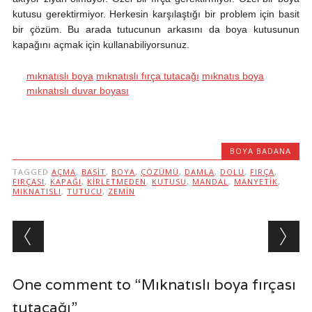
kutusu gerektirmiyor. Herkesin karşılaştığı bir problem için basit
bir çözüm. Bu arada tutucunun arkasını da boya kutusunun
kapağını açmak için kullanabiliyorsunuz.
mıknatıslı boya
mıknatıslı fırça tutacağı
mıknatıs boya
mıknatıslı duvar boyası
BOYA BADANA
TAGGED
AÇMA
,
BASIT
,
BOYA
,
ÇÖZÜMÜ
,
DAMLA
,
DOLU
,
FIRÇA
,
FIRÇASI
,
KAPAĞI
,
KIRLETMEDEN
,
KUTUSU
,
MANDAL
,
MANYETIK
,
MIKNATISLI
,
TUTUCU
,
ZEMIN
Post navigation
One comment to “Mıknatıslı boya fırçası
tutacağı”