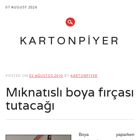
07 AUGUST 2026
KARTONPIYER
Main menu
Skip
to
POSTED ON
02 AĞUSTOS 2010
BY
KARTONPIYER
content
Mıknatıslı boya fırçası
tutacağı
Boya yaparken