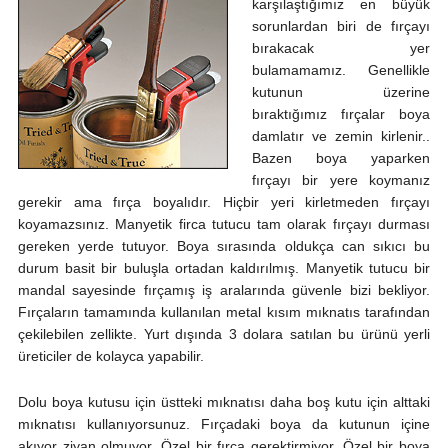
karşılaştığımız en büyük
sorunlardan biri de fırçayı
bırakacak yer
bulamamamız. Genellikle
kutunun üzerine
bıraktığımız fırçalar boya
damlatır ve zemin kirlenir..
Bazen boya yaparken
fırçayı bir yere koymanız
gerekir ama fırça boyalıdır. Hiçbir yeri kirletmeden fırçayı
koyamazsınız. Manyetik firca tutucu tam olarak fırçayı durması
gereken yerde tutuyor. Boya sırasında oldukça can sıkıcı bu
durum basit bir buluşla ortadan kaldırılmış. Manyetik tutucu bir
mandal sayesinde fırçamış iş aralarında güvenle bizi bekliyor.
Fırçaların tamamında kullanılan metal kısım mıknatıs tarafından
çekilebilen zellikte. Yurt dışında 3 dolara satılan bu ürünü yerli
üreticiler de kolayca yapabilir.
Dolu boya kutusu için üstteki mıknatısı daha boş kutu için alttaki
mıknatısı kullanıyorsunuz. Fırçadaki boya da kutunun içine
akıyor ziyan olmuyor. Özel bir fırça gerektirmiyor. Özel bir boya