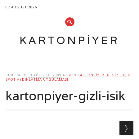
07 AUGUST 2026
KARTONPIYER
Main menu
Skip
to
PUBLISHED
19 AĞUSTOS 2009
AT
×
IN
KARTONPIYER DE GIZLI IŞIK
content
SPOT AYDINLATMA UYGULAMASI
kartonpiyer-gizli-isik