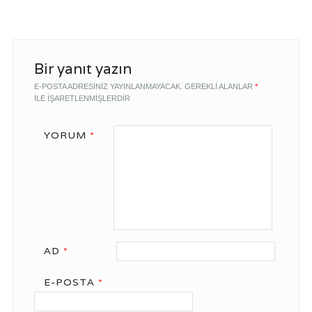
Bir yanıt yazın
E-POSTA ADRESINIZ YAYINLANMAYACAK.
GEREKLI ALANLAR
*
ILE IŞARETLENMIŞLERDIR
YORUM
*
AD
*
E-POSTA
*