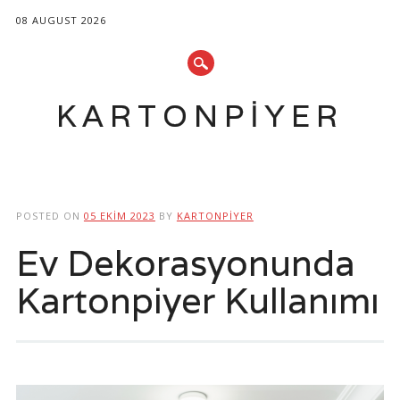
08 AUGUST 2026
KARTONPIYER
Main menu
Skip
to
POSTED ON
05 EKIM 2023
BY
KARTONPIYER
content
Ev Dekorasyonunda
Kartonpiyer Kullanımı