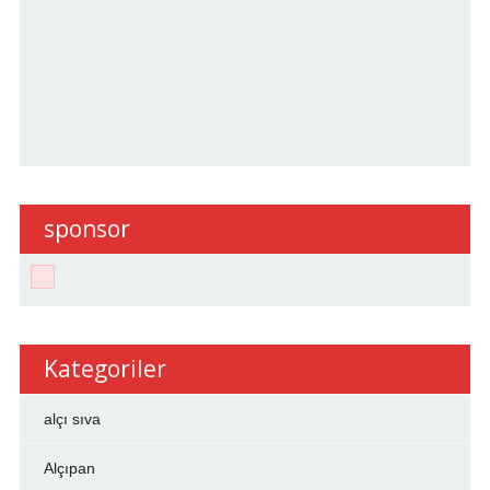
sponsor
Kategoriler
alçı sıva
Alçıpan