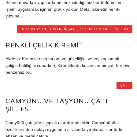
Bölme duvarları yapılarda bölmek istediğimiz her türlü bölme
işlemi uygulamak için en pratik yoldur. Metal iskeletin her iki
yüzüne...
DEKORASYON
,
DUVAR
,
İNŞAAT
,
İZOLASYON YALITIM
,
SIVA
RENKLI ÇELIK KIREMIT
Akdeniz Kiremitlerinin tarzını ve güzelliğini ve taş kaplamalı
çeliğin hafifliğini sunarken; Kiremitlerde kullanılan bir çatı her eve
benzersiz bir...
ÇATI
CAMYÜNÜ VE TAŞYÜNÜ ÇATI
ŞILTESI
Camyünü çatı şiltesi çıplak olarak imal edilir. Camyününün
özelliklerinden dolayı uygulama sırasında yırtılmaz. Her türlü
ahşap ve metal çatıya...