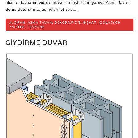
alçıpan levhanın vidalanması ile oluşturulan yapıya Asma Tavan
denir. Betonarme, asmolen, ahşap,...
ALÇIPAN
,
ASMA TAVAN
,
DEKORASYON
,
İNŞAAT
,
İZOLASYON
YALITIM
,
TAŞYÜNÜ
GIYDIRME DUVAR