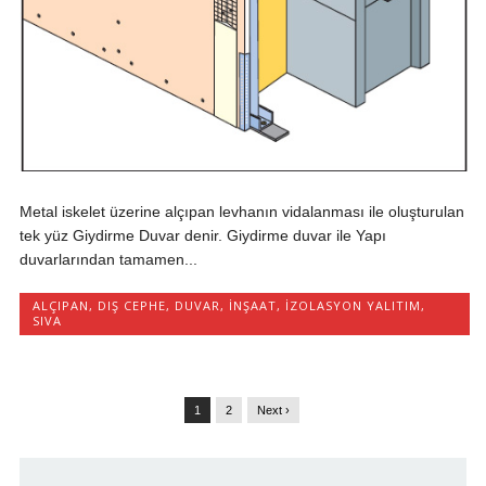
Metal iskelet üzerine alçıpan levhanın vidalanması ile oluşturulan
tek yüz Giydirme Duvar denir. Giydirme duvar ile Yapı
duvarlarından tamamen...
ALÇIPAN
,
DIŞ CEPHE
,
DUVAR
,
İNŞAAT
,
İZOLASYON YALITIM
,
SIVA
1
2
Next ›