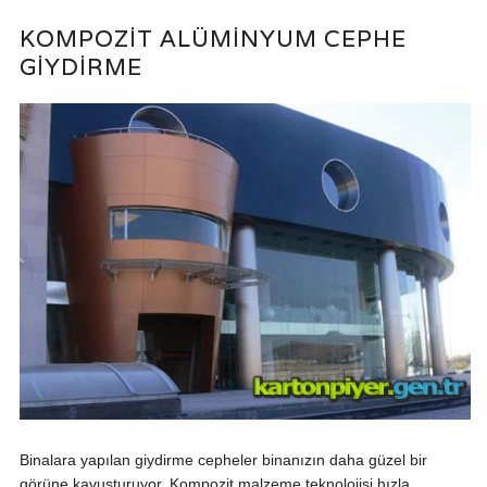
KOMPOZIT ALÜMINYUM CEPHE
GIYDIRME
Binalara yapılan giydirme cepheler binanızın daha güzel bir
görüne kavuşturuyor. Kompozit malzeme teknolojisi hızla