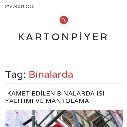
07 AUGUST 2026
KARTONPIYER
Main menu
Skip
to
Tag:
Binalarda
content
İKAMET EDILEN BINALARDA ISI
YALITIMI VE MANTOLAMA