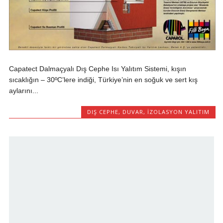
Capatect Dalmaçyalı Dış Cephe Isı Yalıtım Sistemi, kışın
sıcaklığın – 30ºC’lere indiği, Türkiye’nin en soğuk ve sert kış
aylarını...
DIŞ CEPHE
,
DUVAR
,
İZOLASYON YALITIM