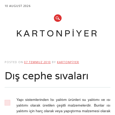
10 AUGUST 2026
KARTONPIYER
Main menu
Skip
to
POSTED ON
07 TEMMUZ 2010
BY
KARTONPIYER
content
Dış cephe sıvaları
Yapı sistemlerinden Isı yalıtım ürünleri su yalıtımı ve ısı
yalıtımı olarak üretilen çeşitli malzemelerdir. Bunlar ısı
yalıtımı için harç olarak veya yapıştırma malzemesi olarak