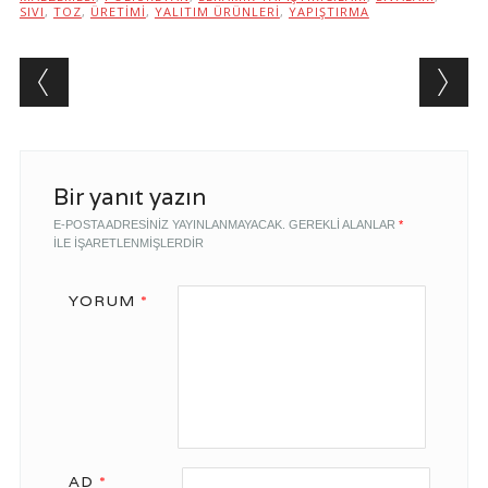
SIVI
,
TOZ
,
ÜRETIMI
,
YALITIM ÜRÜNLERI
,
YAPIŞTIRMA
Post navigation
Bir yanıt yazın
E-POSTA ADRESINIZ YAYINLANMAYACAK.
GEREKLI ALANLAR
*
ILE IŞARETLENMIŞLERDIR
YORUM
*
AD
*