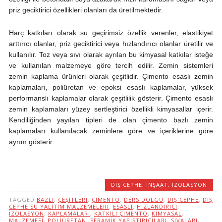
priz geciktirici özellikleri olanları da üretilmektedir.
Harç katkıları olarak su geçirimsiz özellik verenler, elastikiyet
arttırıcı olanlar, priz geciktirici veya hızlandırıcı olanlar üretilir ve
kullanılır. Toz veya sıvı olarak ayrılan bu kimyasal katkılar isteğe
ve kullanılan malzemeye göre tercih edilir. Zemin sistemleri
zemin kaplama ürünleri olarak çeşitlidir. Çimento esaslı zemin
kaplamaları, poliüretan ve epoksi esaslı kaplamalar, yüksek
performanslı kaplamalar olarak çeşitlilik gösterir. Çimento esaslı
zemin kaplamaları yüzey sertleştirici özellikli kimyasallar içerir.
Kendiliğinden yayılan tipleri de olan çimento bazlı zemin
kaplamaları kullanılacak zeminlere göre ve içeriklerine göre
ayrım gösterir.
DIŞ CEPHE
,
İNŞAAT
,
IZOLASYON
TAGGED
BAZLI
,
ÇEŞITLERI
,
ÇIMENTO
,
DERS DOLGU
,
DIŞ CEPHE
,
DIŞ
CEPHE SU YALITIM MALZEMELERI
,
ESASLI
,
HIZLANDIRICI
,
IZOLASYON
,
KAPLAMALARI
,
KATKILI ÇIMENTO
,
KIMYASAL
,
MALZEMESI
,
POLIÜRETAN
,
SERAMIK YAPIŞTIRICILARI
,
SIVALARI
,