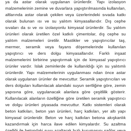
ya da astar olarak uygulanan ürünlerdir. Yapı izolasyon
malzemelerinin zemine ve duvarlara yapıştırılmasında kullanılan,
altlarında astar olarak çekilen veya üzerlerindeki sıvada katkı
olarak bulunan ısı ve su yalıtım kimyasallarıdır. Dış cephe
sıvaları da sı ve ısı izolasyonlu kimyasal ürünlerdir. Su yalıtım
ürünleri olarak üretilen özel katkılı çimentolar, dış cephe su
yalıtım malzemeleri üretilir. Mastikler ve yapıştırıcılar taş,
mermer, seramik veya fayans döşemelerinde kullanılan
yapıştırıcı ve ders dolgu kimyasallarıdır. Farklı inşaat
malzemelerini birbirine yapıştırmak için de kimyasal yapıştırıcı
ürünler vardır. Islak zeminlerde de kullanıldığı için su yalıtımlı
ürünlerdir. Yapı malzemelerinin uygulanması ndan önce astar
olarak uygulanan ürünler de mevcuttur. Seramik yapıştırıcıları ve
ders dolguları kullanılacak alandaki suyun sertliğine göre, zemin
yapısına göre, uygulanacak alanlara göre çeşitlilik gösterir.
Kullanılacak alanların özelliğine göre üretilen seramik yapıştırıcı
ve dolgu ürünleri piyasada mevcuttur. Katkı sistemleri olarak
beton katkıları, beton yan ürünleri, harç katkıları, yer altı yapı
kimyasal ürünleridir. Beton ve harç katkıları betona akışkanlık
kazandırmak için harca ilave edilen kimyalardır. Su azaltma
özelliği ile betondaki suyu azaltarak hızlı kurumasını sağlar veya