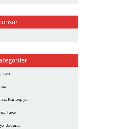
ponsor
ategoriler
çı sıva
çıpan
çısız Kartonpiyer
ma Tavan
ya Badana