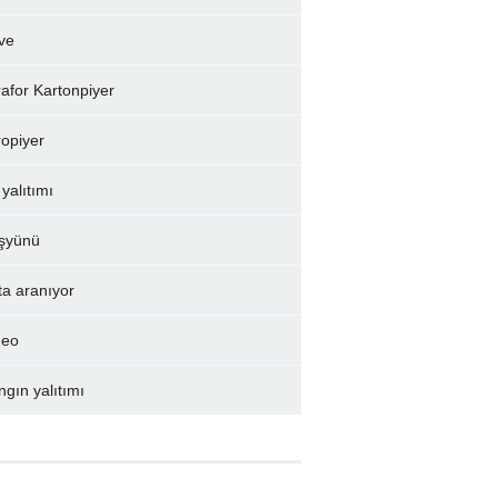
ve
rafor Kartonpiyer
ropiyer
 yalıtımı
şyünü
ta aranıyor
deo
ngın yalıtımı