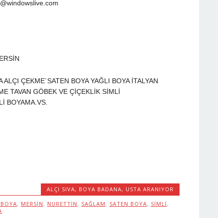
ri@windowslive.com
MERSİN
ALA ALÇI ÇEKME´SATEN BOYA YAĞLI BOYA İTALYAN
E TAVAN GÖBEK VE ÇİÇEKLİK SİMLİ
İ BOYAMA.VS.
ALÇI SIVA
,
BOYA BADANA
,
USTA ARANIYOR
 BOYA
,
MERSIN
,
NURETTIN
,
SAĞLAM
,
SATEN BOYA
,
SIMLI
,
A