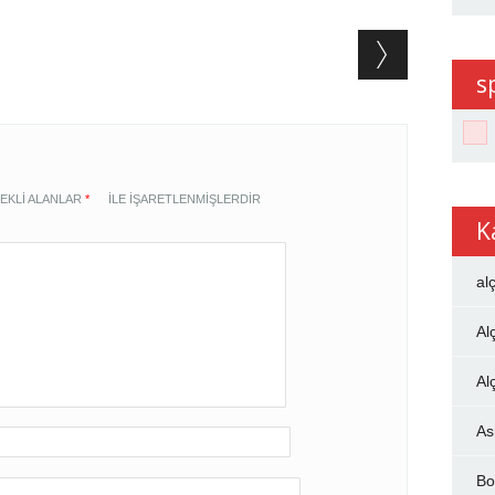
s
EKLI ALANLAR
*
ILE IŞARETLENMIŞLERDIR
K
al
Al
Al
As
Bo