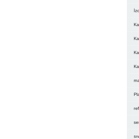
İz
Ka
Ka
Ka
Ka
ma
Pl
re
se
sı