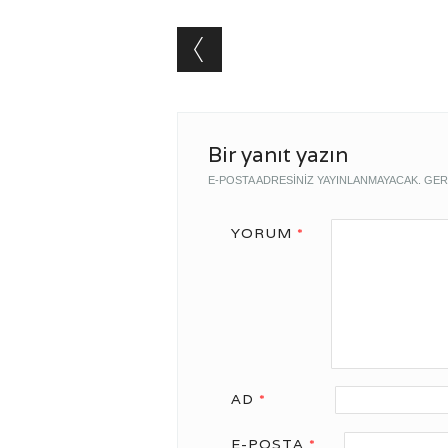
Post navigation
Bir yanıt yazın
E-POSTA ADRESINIZ YAYINLANMAYACAK.
GER
YORUM
*
AD
*
E-POSTA
*