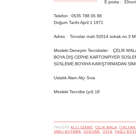
E posta : 33nu
Telefon : 0535 788 05 88
Doğum Tarihi April 1 1971
Adres : Toroslar mah.92014 sokak.no.3 
Mesleki Deneyim Tecrübeler : ÇELİK M
BOYA.DIŞ CEPHE.KARTONPİYER SÜSLEM
SÜSLEME.BOYAYA KARIŞTIRMADAN SİML
Ustalık Alanı Alçı Sıva
Mesleki Tecrübe (yıl) 18
TAGGED
ALÇI ÇEKME
,
ÇELIK MALA
,
ITALYAN
SIMLI BOYAMA
,
SÜSLEME
,
USTA
,
YAĞLI BOY