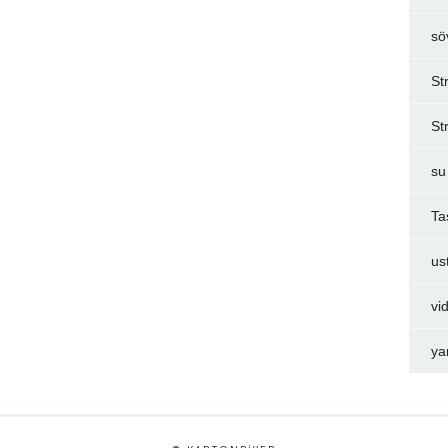
sö
St
St
su
Ta
us
vi
ya