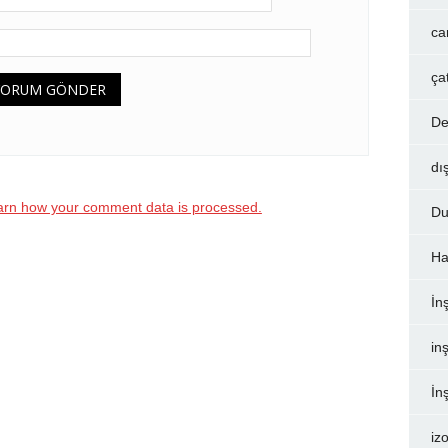
ca
ça
De
dı
arn how your comment data is processed.
Du
Ha
İn
inş
İn
iz