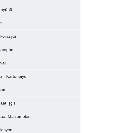
myünü
tı
korasyon
ş cephe
var
zır Kartonpiyer
şaat
aat işçisi
şaat Malzemeleri
olasyon