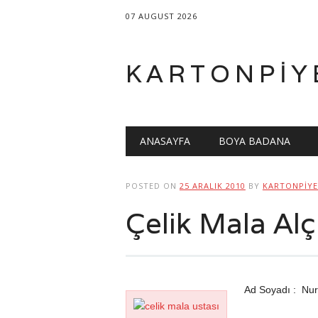
07 AUGUST 2026
KARTONPIY
Main menu
Skip
ANASAYFA
BOYA BADANA
to
content
POSTED ON
25 ARALIK 2010
BY
KARTONPIY
Çelik Mala Alç
Ad Soyadı : Nur