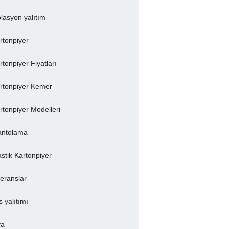
olasyon yalıtım
rtonpiyer
rtonpiyer Fiyatları
rtonpiyer Kemer
rtonpiyer Modelleri
ntolama
astik Kartonpiyer
feranslar
s yalıtımı
va