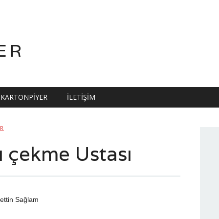
ER
KARTONPIYER
İLETIŞIM
ER
ı çekme Ustası
ettin Sağlam