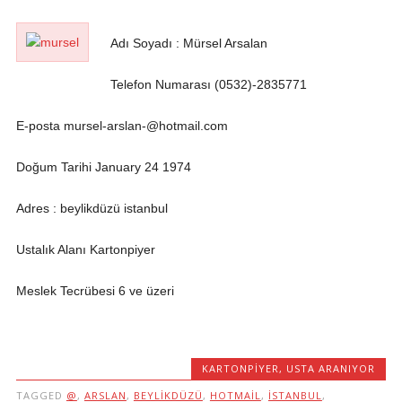
Adı Soyadı : Mürsel Arsalan
Telefon Numarası (0532)-2835771
E-posta mursel-arslan-@hotmail.com
Doğum Tarihi January 24 1974
Adres : beylikdüzü istanbul
Ustalık Alanı Kartonpiyer
Meslek Tecrübesi 6 ve üzeri
KARTONPIYER
,
USTA ARANIYOR
TAGGED
@
,
ARSLAN
,
BEYLIKDÜZÜ
,
HOTMAIL
,
ISTANBUL
,