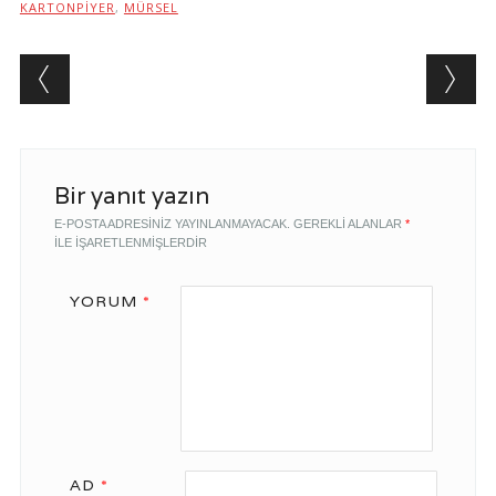
KARTONPIYER
,
MÜRSEL
Post navigation
Bir yanıt yazın
E-POSTA ADRESINIZ YAYINLANMAYACAK.
GEREKLI ALANLAR
*
ILE IŞARETLENMIŞLERDIR
YORUM
*
AD
*