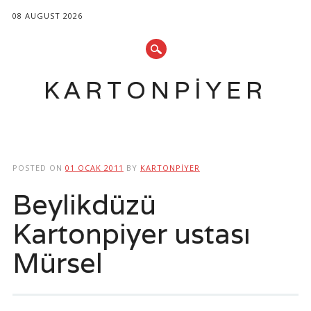
08 AUGUST 2026
KARTONPIYER
Main menu
Skip
to
POSTED ON
01 OCAK 2011
BY
KARTONPIYER
content
Beylikdüzü
Kartonpiyer ustası
Mürsel