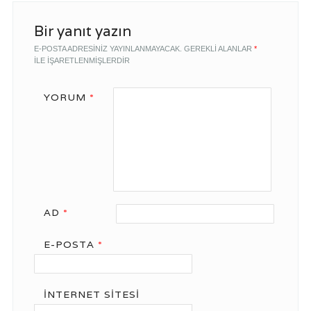
Bir yanıt yazın
E-POSTA ADRESINIZ YAYINLANMAYACAK.
GEREKLI ALANLAR
*
ILE IŞARETLENMIŞLERDIR
YORUM
*
AD
*
E-POSTA
*
İNTERNET SITESI