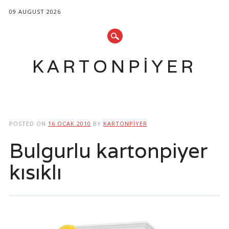
09 AUGUST 2026
KARTONPIYER
Main menu
Skip
to
POSTED ON
16 OCAK 2010
BY
KARTONPIYER
content
Bulgurlu kartonpiyer
kısıklı