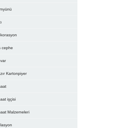
myünü
tı
korasyon
ş cephe
var
zır Kartonpiyer
şaat
aat işçisi
şaat Malzemeleri
olasyon