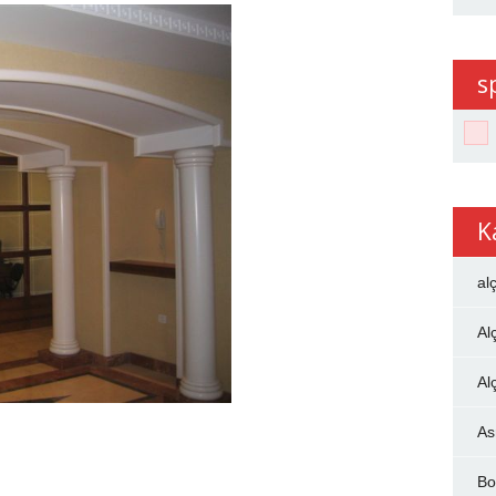
s
K
al
Al
Al
As
Bo