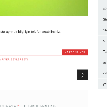
sö
St
St
a ayrıntılı bilgi için telefon açabilirsiniz.
su
Ta
KARTONPIYER
PIYER BEYLERBEYI
us
vi
ya
EKLI ALANLAR
*
ILE IŞARETLENMIŞLERDIR