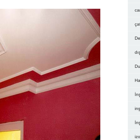
ca
ça
De
dı
Du
Ha
İn
inş
İn
iz