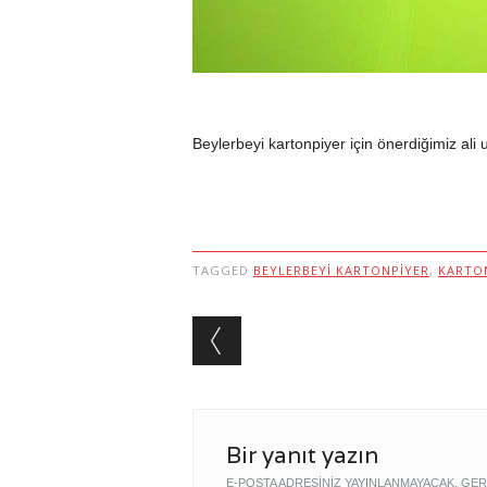
Beylerbeyi kartonpiyer için önerdiğimiz ali ust
TAGGED
BEYLERBEYI KARTONPIYER
,
KARTON
Post navigation
Bir yanıt yazın
E-POSTA ADRESINIZ YAYINLANMAYACAK.
GER