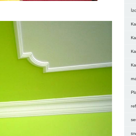
İz
Ka
Ka
Ka
Ka
ma
Pl
re
se
sı