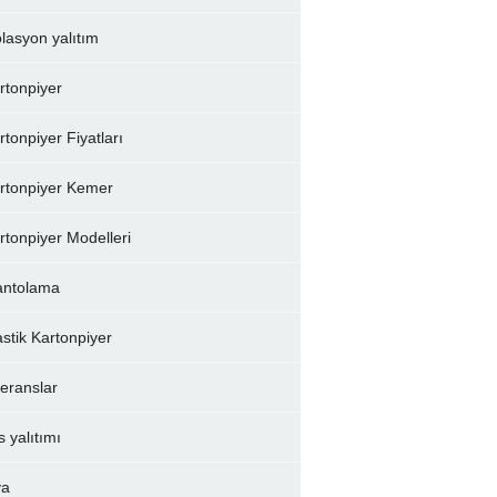
olasyon yalıtım
rtonpiyer
rtonpiyer Fiyatları
rtonpiyer Kemer
rtonpiyer Modelleri
ntolama
astik Kartonpiyer
feranslar
s yalıtımı
va