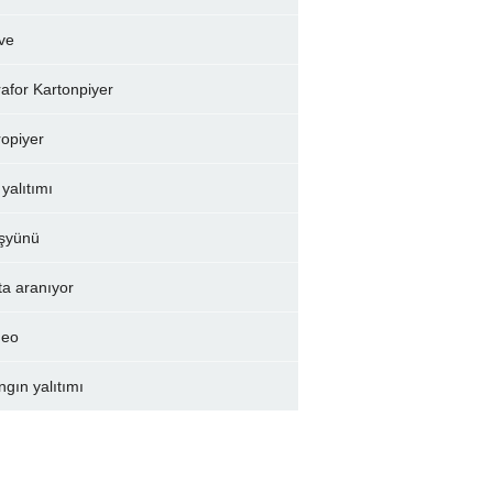
ve
rafor Kartonpiyer
ropiyer
 yalıtımı
şyünü
ta aranıyor
deo
ngın yalıtımı