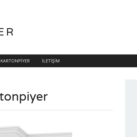
ER
KARTONPIYER
İLETIŞIM
rtonpiyer