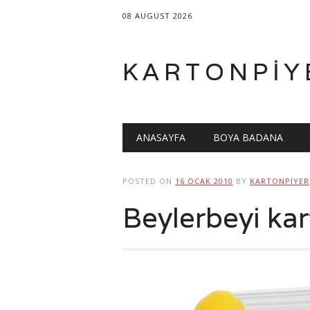
08 AUGUST 2026
KARTONPIY
Main menu
Skip
ANASAYFA
BOYA BADANA
to
content
POSTED ON
16 OCAK 2010
BY
KARTONPIYER
Beylerbeyi ka