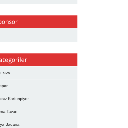
ponsor
ategoriler
çı sıva
çıpan
çısız Kartonpiyer
ma Tavan
ya Badana