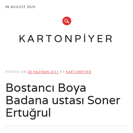
08 AUGUST 2026
KARTONPIYER
Main menu
Skip
to
POSTED ON
28 HAZIRAN 2011
BY
KARTONPIYER
content
Bostancı Boya
Badana ustası Soner
Ertuğrul