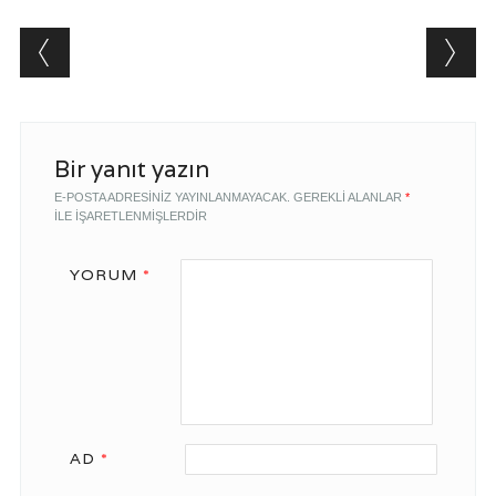
Post navigation
Bir yanıt yazın
E-POSTA ADRESINIZ YAYINLANMAYACAK.
GEREKLI ALANLAR
*
ILE IŞARETLENMIŞLERDIR
YORUM
*
AD
*