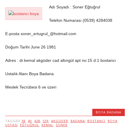
Adı Soyadı : Soner Eğtuğrul
Telefon Numarası (0539) 4284038
E-posta soner_ertugrul_@hotmail.com
Doğum Tarihi June 26 1981
Adres : dr.kemal akgüder cad altıngül apt no:15 d:1 bostancı
Ustalık Alanı Boya Badana
Meslek Tecrübesi 6 ve üzeri
BOYA BADANA
TAGGED
38
,
40
,
428
,
539
,
AKGÜDER
,
BADANA
,
BOSTANCI
,
BOYA
USTASI
,
EĞTUĞRUL
,
KEMAL
,
SONER