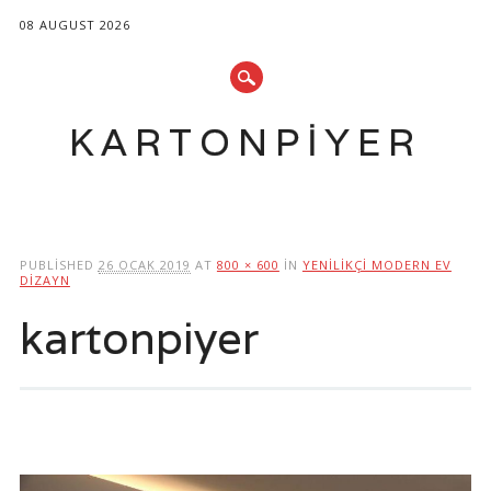
08 AUGUST 2026
KARTONPIYER
Main menu
Skip
to
PUBLISHED
26 OCAK 2019
AT
800 × 600
IN
YENILIKÇI MODERN EV
content
DIZAYN
kartonpiyer