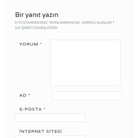
Bir yanıt yazın
E-POSTA ADRESINIZ YAYINLANMAYACAK.
GEREKLI ALANLAR
*
ILE IŞARETLENMIŞLERDIR
YORUM
*
AD
*
E-POSTA
*
İNTERNET SITESI