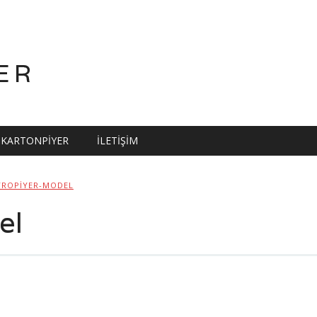
ER
KARTONPIYER
İLETIŞIM
TROPIYER-MODEL
el