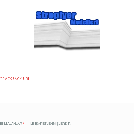
:
TRACKBACK URL
.
EKLI ALANLAR
*
ILE IŞARETLENMIŞLERDIR