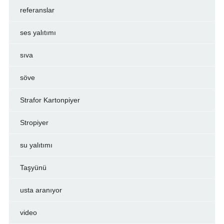
referanslar
ses yalıtımı
sıva
söve
Strafor Kartonpiyer
Stropiyer
su yalıtımı
Taşyünü
usta aranıyor
video