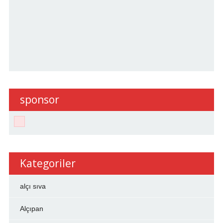
sponsor
Kategoriler
alçı sıva
Alçıpan