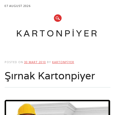
07 AUGUST 2026
KARTONPIYER
Main menu
Skip
to
POSTED ON
30 MART 2010
BY
KARTONPIYER
content
Şırnak Kartonpiyer