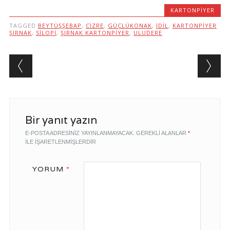
KARTONPIYER
TAGGED
BEYTÜŞŞEBAP
,
CIZRE
,
GÜÇLÜKONAK
,
IDIL
,
KARTONPIYER
ŞIRNAK
,
SILOPI
,
ŞIRNAK KARTONPIYER
,
ULUDERE
Post navigation
Bir yanıt yazın
E-POSTA ADRESINIZ YAYINLANMAYACAK.
GEREKLI ALANLAR
*
ILE IŞARETLENMIŞLERDIR
YORUM
*