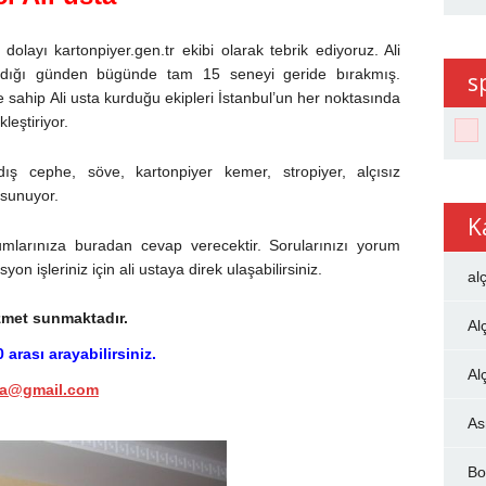
 dolayı kartonpiyer.gen.tr ekibi olarak tebrik ediyoruz. Ali
adığı günden bügünde tam 15 seneyi geride bırakmış.
s
sahip Ali usta kurduğu ekipleri İstanbul’un her noktasında
leştiriyor.
dış cephe, söve, kartonpiyer kemer, stropiyer, alçısız
 sunuyor.
K
yorumlarınıza buradan cevap verecektir. Sorularınızı yorum
on işleriniz için ali ustaya direk ulaşabilirsiniz.
al
izmet sunmaktadır.
Al
arası arayabilirsiniz.
Al
sta@gmail.com
As
Bo