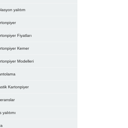
olasyon yalıtım
rtonpiyer
rtonpiyer Fiyatları
rtonpiyer Kemer
rtonpiyer Modelleri
ntolama
astik Kartonpiyer
feranslar
s yalıtımı
va