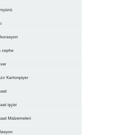
myünü
tı
korasyon
ş cephe
var
zır Kartonpiyer
şaat
aat işçisi
şaat Malzemeleri
olasyon