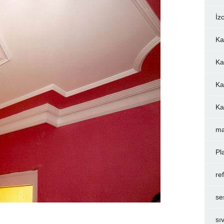
İz
Ka
Ka
Ka
Ka
ma
Pl
re
se
sı