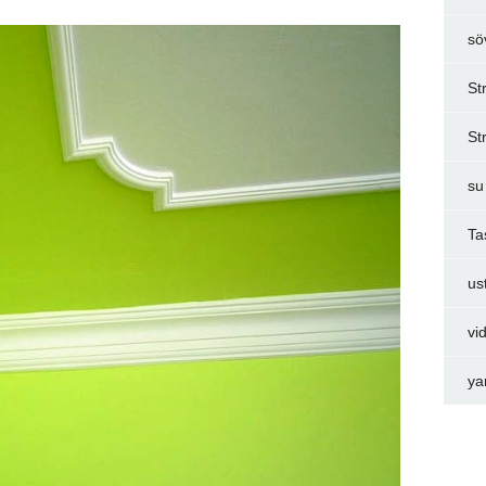
sö
St
St
su
Ta
us
vi
ya