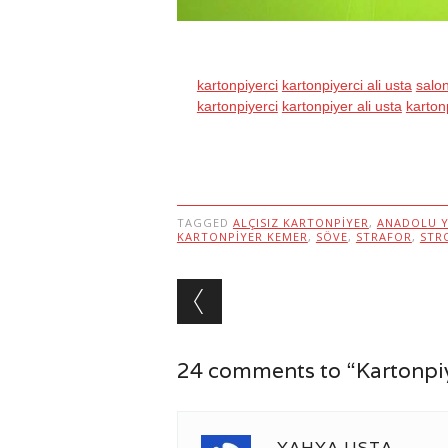
kartonpiyerci
kartonpiyerci ali usta
salo
kartonpiyerci
kartonpiyer ali usta
karton
TAGGED
ALÇISIZ KARTONPIYER
,
ANADOLU Y
KARTONPIYER KEMER
,
SÖVE
,
STRAFOR
,
STR
Post navigation
24 comments to “Kartonpiye
YAHYA USTA