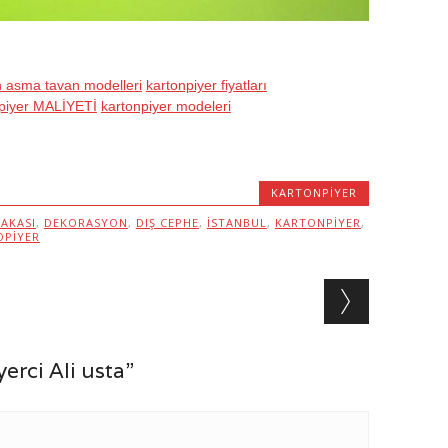
n asma tavan modelleri
kartonpiyer fiyatları
piyer MALİYETİ
kartonpiyer modeleri
KARTONPIYER
AKASI
,
DEKORASYON
,
DIŞ CEPHE
,
ISTANBUL
,
KARTONPIYER
,
OPIYER
rci Ali usta”