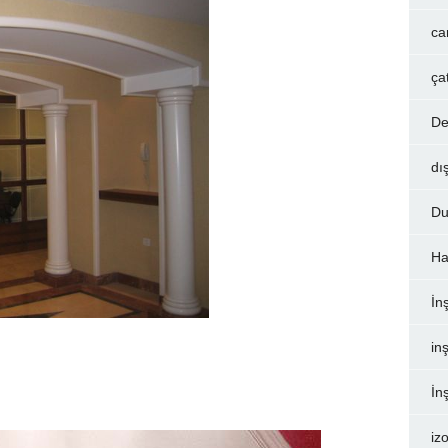
ca
ça
De
dı
Du
Ha
İn
inş
İn
iz