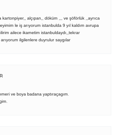
artonpiyer,, alçıpan,, döküm ,,, ve şöförlük ,,ayrıca
deneyimim le iş arıyorum istanbulda 9 yıl kaldım avrupa
ilirim ailece ikametim istanbuldaydı,,tekrar
rıyorum ilgilenlere duyrulur saygılar
R
kemeri ve boya badana yaptıraçagım.
gim.