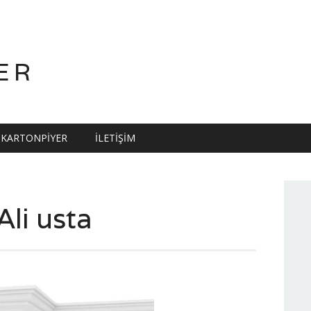
ER
KARTONPIYER
İLETIŞIM
Ali usta