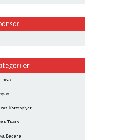
ponsor
ategoriler
çı sıva
çıpan
çısız Kartonpiyer
ma Tavan
ya Badana