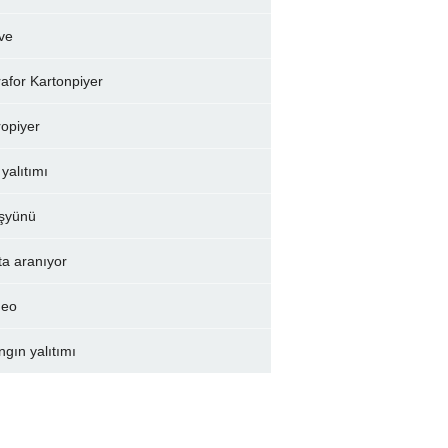
ve
rafor Kartonpiyer
ropiyer
 yalıtımı
şyünü
ta aranıyor
deo
ngın yalıtımı