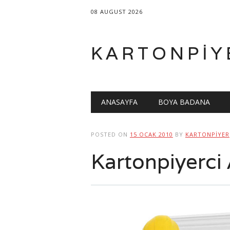
08 AUGUST 2026
KARTONPIY
Main menu
Skip
ANASAYFA
BOYA BADANA
to
content
POSTED ON
15 OCAK 2010
BY
KARTONPIYER
Kartonpiyerci 