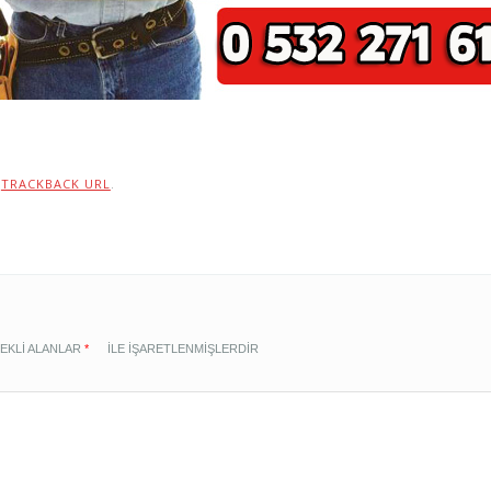
:
TRACKBACK URL
.
EKLI ALANLAR
*
ILE IŞARETLENMIŞLERDIR