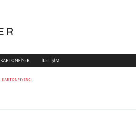
ER
KARTONPIYER
İLETIŞIM
N
KARTONPIYERCI