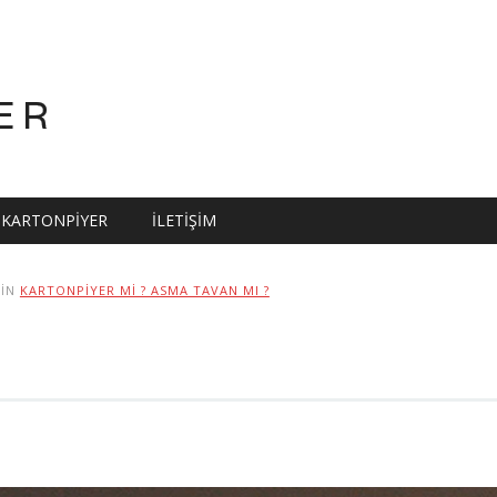
ER
KARTONPIYER
İLETIŞIM
IN
KARTONPIYER MI ? ASMA TAVAN MI ?