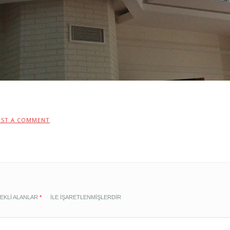
OST A COMMENT
.
EKLI ALANLAR
*
ILE IŞARETLENMIŞLERDIR