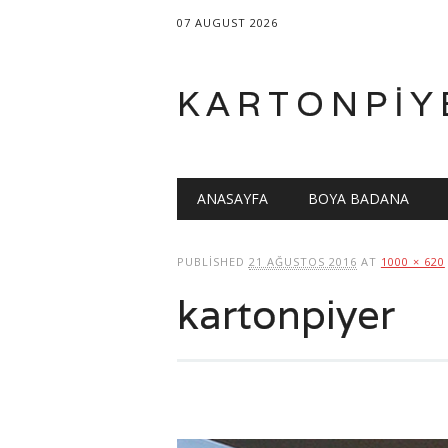
07 AUGUST 2026
KARTONPIY
Main menu
Skip
ANASAYFA
BOYA BADANA
to
content
PUBLISHED
21 AĞUSTOS 2016
AT
1000 × 620
kartonpiyer