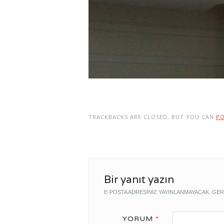
TRACKBACKS ARE CLOSED, BUT YOU CAN
P
Bir yanıt yazın
E-POSTA ADRESINIZ YAYINLANMAYACAK.
GER
YORUM
*