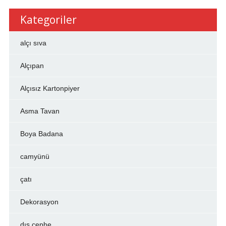
Kategoriler
alçı sıva
Alçıpan
Alçısız Kartonpiyer
Asma Tavan
Boya Badana
camyünü
çatı
Dekorasyon
dış cephe