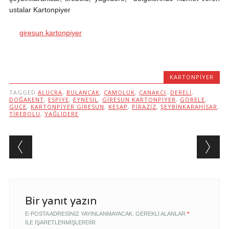
ustalar Kartonpiyer
giresun kartonpiyer
KARTONPIYER
TAGGED
ALUCRA
,
BULANCAK
,
ÇAMOLUK
,
ÇANAKCI
,
DERELI
,
DOĞAKENT
,
ESPIYE
,
EYNESIL
,
GIRESUN KARTONPIYER
,
GÖRELE
,
GÜCE
,
KARTONPIYER GIRESUN
,
KEŞAP
,
PIRAZIZ
,
ŞEYBINKARAHISAR
,
TIREBOLU
,
YAĞLIDERE
Post navigation
Bir yanıt yazın
E-POSTA ADRESINIZ YAYINLANMAYACAK.
GEREKLI ALANLAR
*
ILE IŞARETLENMIŞLERDIR