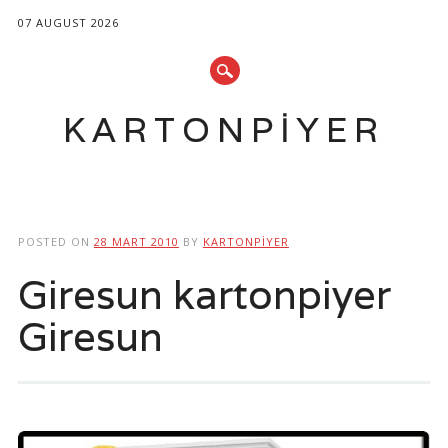
07 AUGUST 2026
KARTONPIYER
Main menu
Skip
to
POSTED ON
28 MART 2010
BY
KARTONPIYER
content
Giresun kartonpiyer
Giresun