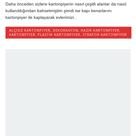
Daha önceden sizlere kartonpiyerin nasıl çeşitli alanlar da nasıl
kullanıldığından bahsetmiştim şimdi ise kapı kenarlarını
kartonpiyer ile kaplayarak evlerimizi...
ALÇISIZ KARTONPIYER
,
DEKORASYON
,
HAZIR KARTONPIYER
,
KARTONPIYER
,
PLASTIK KARTONPIYER
,
STRAFOR KARTONPIYER