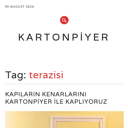
09 AUGUST 2026
KARTONPIYER
Main menu
Skip
to
Tag:
terazisi
content
KAPILARIN KENARLARINI
KARTONPIYER ILE KAPLIYORUZ