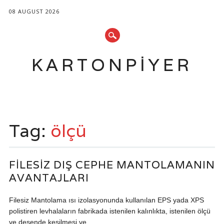
08 AUGUST 2026
KARTONPIYER
Main menu
Skip
to
Tag:
ölçü
content
FILESIZ DIŞ CEPHE MANTOLAMANIN
AVANTAJLARI
Filesiz Mantolama ısı izolasyonunda kullanılan EPS yada XPS
polistiren levhalaların fabrikada istenilen kalınlıkta, istenilen ölçü
ve desende kesilmesi ve...