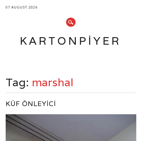
07 AUGUST 2026
KARTONPIYER
Main menu
Skip
to
Tag:
marshal
content
KÜF ÖNLEYICI