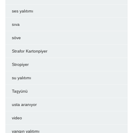
ses yalıtımı
sıva
söve
Strafor Kartonpiyer
Stropiyer
su yalıtımı
Taşyünü
usta aranıyor
video
yangın yalıtımı