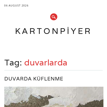
06 AUGUST 2026
KARTONPIYER
Main menu
Skip
to
Tag:
duvarlarda
content
DUVARDA KÜFLENME