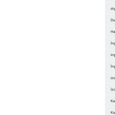
dı
Du
Ha
İn
inş
İn
iz
İz
Ka
Ka