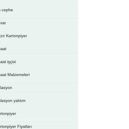
ş cephe
var
zır Kartonpiyer
şaat
aat işçisi
şaat Malzemeleri
olasyon
olasyon yalıtım
rtonpiyer
rtonpiyer Fiyatları