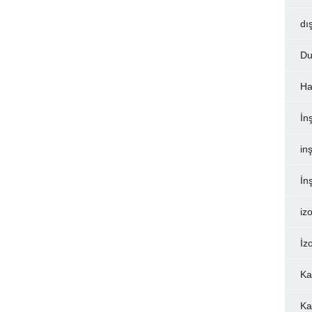
dı
Du
Ha
İn
inş
İn
iz
İz
Ka
Ka