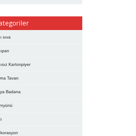
ategoriler
çı sıva
çıpan
çısız Kartonpiyer
ma Tavan
ya Badana
myünü
tı
korasyon