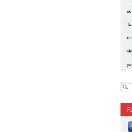
su
Ta
us
vi
ya
Arama
F