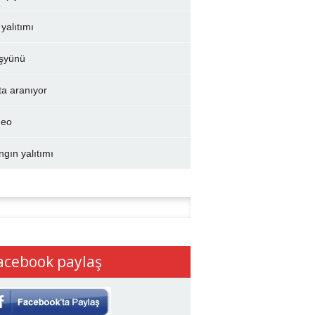
 yalıtımı
şyünü
ta aranıyor
deo
ngın yalıtımı
:
acebook paylaş