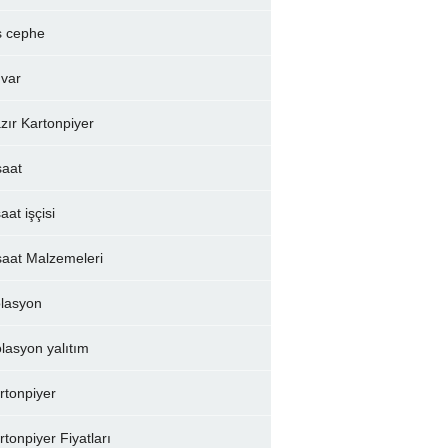
ş cephe
var
zır Kartonpiyer
şaat
aat işçisi
şaat Malzemeleri
olasyon
olasyon yalıtım
rtonpiyer
rtonpiyer Fiyatları