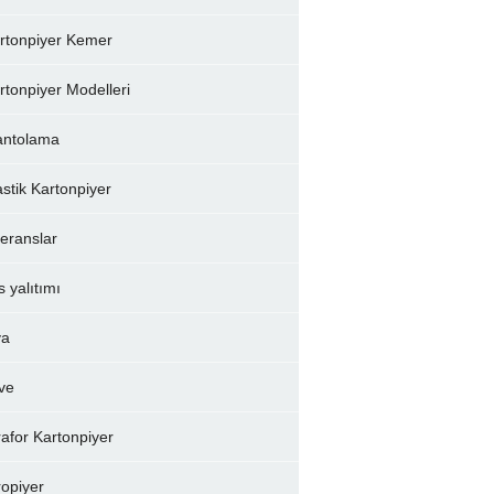
rtonpiyer Kemer
rtonpiyer Modelleri
ntolama
astik Kartonpiyer
feranslar
s yalıtımı
va
ve
rafor Kartonpiyer
ropiyer