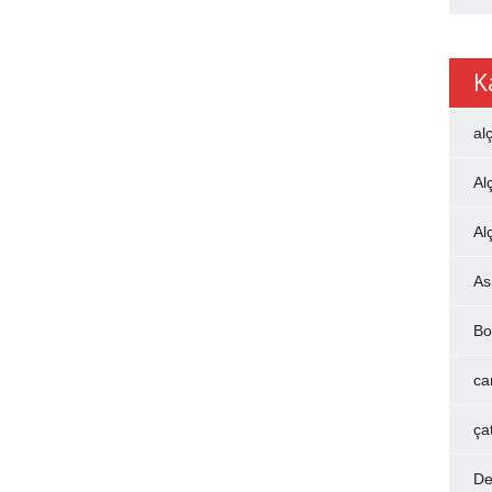
K
al
Al
Al
As
Bo
ca
ça
De