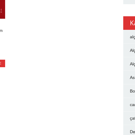
K
ım
al
Al
E
Al
As
Bo
ca
ça
De