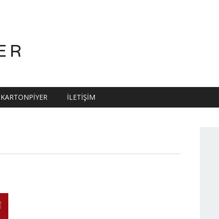
ER
KARTONPIYER
İLETIŞIM