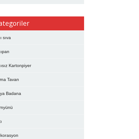
ategoriler
çı sıva
çıpan
çısız Kartonpiyer
ma Tavan
ya Badana
myünü
tı
korasyon