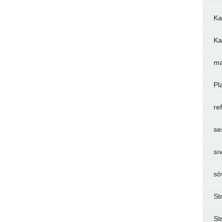
Ka
Ka
ma
Pl
re
se
sı
sö
St
St