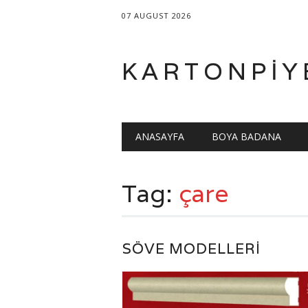
07 AUGUST 2026
KARTONPIY
Main menu
Skip
ANASAYFA
BOYA BADANA
to
content
Tag:
çare
SÖVE MODELLERI