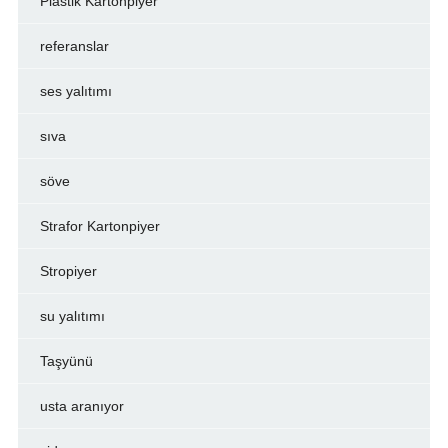
Plastik Kartonpiyer
referanslar
ses yalıtımı
sıva
söve
Strafor Kartonpiyer
Stropiyer
su yalıtımı
Taşyünü
usta aranıyor