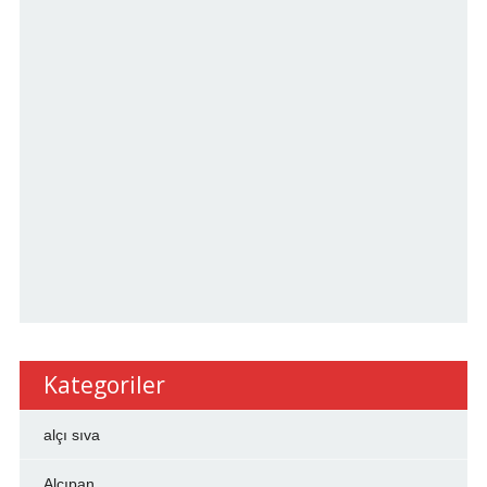
Kategoriler
alçı sıva
Alçıpan