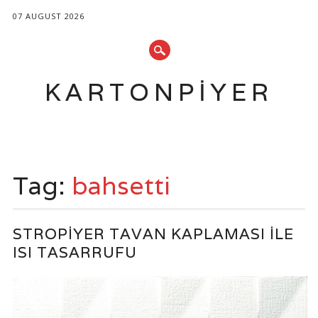
07 AUGUST 2026
KARTONPIYER
Main menu
Skip
to
Tag:
bahsetti
content
STROPIYER TAVAN KAPLAMASI ILE
ISI TASARRUFU