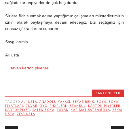
sağladı kartonpiyerler de çok hoş durdu.
Sizlere fikir sunmak adına yaptığımız çalışmaları müşterilerimizin
iznini alarak paylaşmaya devam edeceğiz. Bizi seçtiğiniz için
sonsuz şükranlarımı sunarım.
Saygılarımla
Ali Usta
tavan karton piyerleri
KARTONPIYER
TAGGED
ALI USTA
,
ANADOLU YAKASI
,
BEYAZ RENK
,
BOYA
,
BOYA
FIYATLARI
,
DUVAR
,
DYO
,
FIKIRLERI
,
ISTANBUL
,
KARTON PIYERLER
,
KARTONPIYER
,
SATEN BOYA
,
TAVAN
,
YARIMAT SATEN BOYA
,
ZEKAI
USTA
,
ZIYA USTA