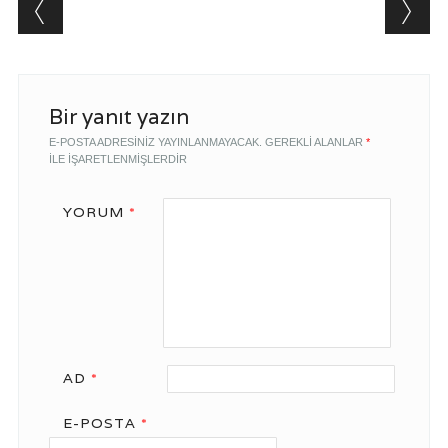
Post navigation
Bir yanıt yazın
E-POSTA ADRESINIZ YAYINLANMAYACAK.
GEREKLI ALANLAR
*
ILE IŞARETLENMIŞLERDIR
YORUM
*
AD
*
E-POSTA
*