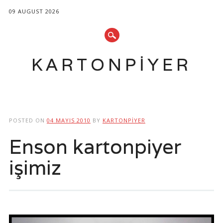
09 AUGUST 2026
KARTONPIYER
Main menu
Skip
to
POSTED ON
04 MAYIS 2010
BY
KARTONPIYER
content
Enson kartonpiyer
işimiz