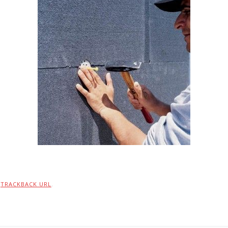
:
TRACKBACK URL
.