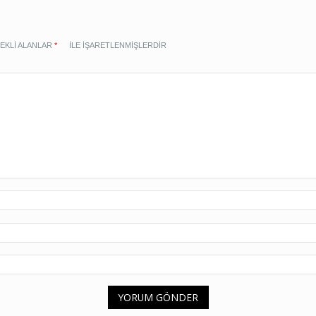
EKLI ALANLAR
*
ILE IŞARETLENMIŞLERDIR