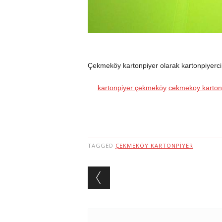
Çekmeköy kartonpiyer olarak kartonpiyerci a
kartonpiyer çekmeköy
cekmekoy karton
TAGGED
ÇEKMEKÖY KARTONPIYER
Post navigation