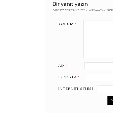
Bir yanıt yazın
E-POSTA ADRESINIZ YAYINLANMAYACAK.
GER
YORUM
*
AD
*
E-POSTA
*
İNTERNET SITESI