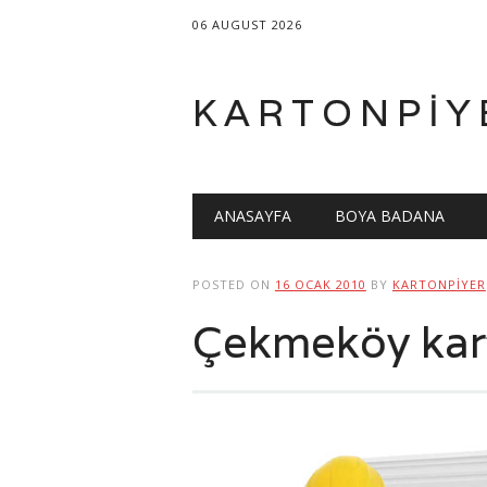
06 AUGUST 2026
KARTONPIY
Main menu
Skip
ANASAYFA
BOYA BADANA
to
content
POSTED ON
16 OCAK 2010
BY
KARTONPIYER
Çekmeköy kar