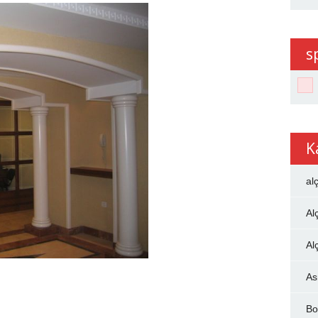
s
K
al
Al
Al
As
Bo