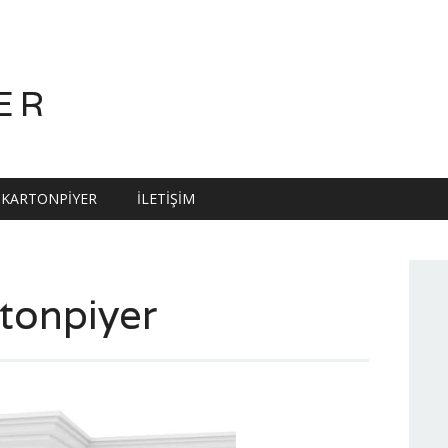
ER
KARTONPIYER
İLETIŞIM
tonpiyer