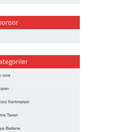
ponsor
ategoriler
çı sıva
çıpan
çısız Kartonpiyer
ma Tavan
ya Badana