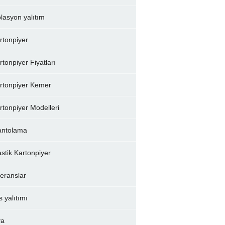
olasyon yalıtım
rtonpiyer
rtonpiyer Fiyatları
rtonpiyer Kemer
rtonpiyer Modelleri
ntolama
astik Kartonpiyer
feranslar
s yalıtımı
va