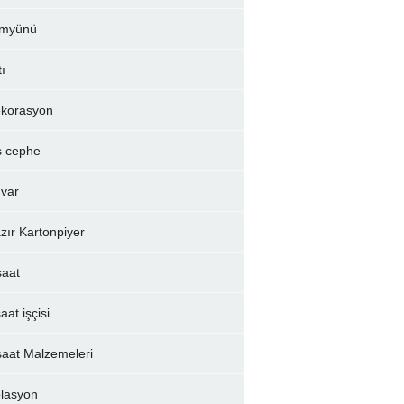
myünü
tı
korasyon
ş cephe
var
zır Kartonpiyer
şaat
aat işçisi
şaat Malzemeleri
olasyon