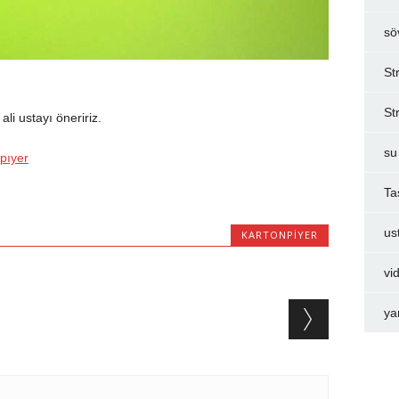
sö
St
St
li ustayı öneririz.
su
pıyer
Ta
us
KARTONPIYER
vi
ya