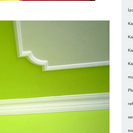
İz
Ka
Ka
Ka
Ka
ma
Pl
re
se
sı