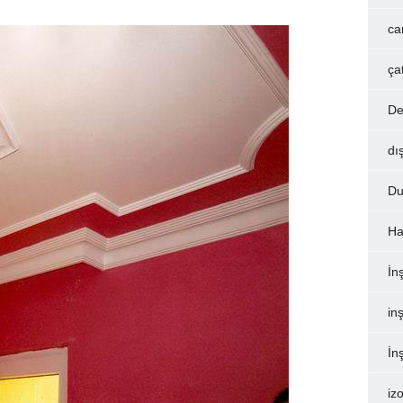
ca
ça
De
dı
Du
Ha
İn
inş
İn
iz