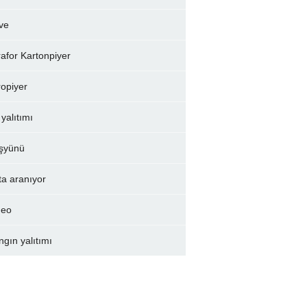
ve
rafor Kartonpiyer
ropiyer
 yalıtımı
şyünü
ta aranıyor
deo
ngın yalıtımı