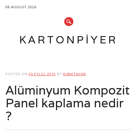
08 AUGUST 2026
KARTONPIYER
Main menu
Skip
to
POSTED ON
05 EYLÜL 2010
BY
ASMATAVAN
content
Alüminyum Kompozit
Panel kaplama nedir
?