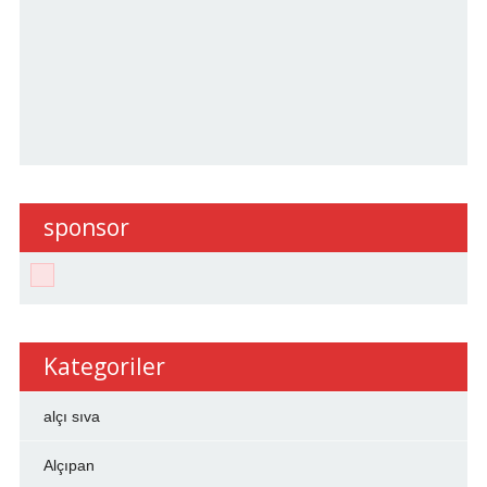
sponsor
Kategoriler
alçı sıva
Alçıpan