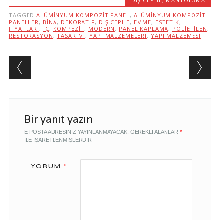
DIŞ CEPHE
,
MANTOLAMA
TAGGED
ALÜMINYUM KOMPOZIT PANEL
,
ALÜMINYUM KOMPOZIT
PANELLER
,
BINA
,
DEKORATIF
,
DIŞ CEPHE
,
EMME
,
ESTETIK
,
FIYATLARI
,
IÇ
,
KOMPEZIT
,
MODERN
,
PANEL KAPLAMA
,
POLIETILEN
,
RESTORASYON
,
TASARIMI
,
YAPI MALZEMELERI
,
YAPI MALZEMESI
Post navigation
Bir yanıt yazın
E-POSTA ADRESINIZ YAYINLANMAYACAK.
GEREKLI ALANLAR
*
ILE IŞARETLENMIŞLERDIR
YORUM
*