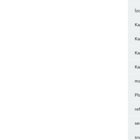
İz
Ka
Ka
Ka
Ka
ma
Pl
re
se
sı