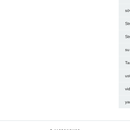
sö
St
St
su
Ta
us
vi
ya