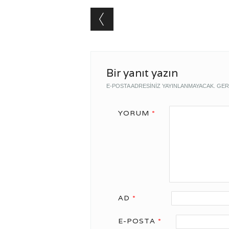
Post navigation
Bir yanıt yazın
E-POSTA ADRESINIZ YAYINLANMAYACAK.
GER
YORUM
*
AD
*
E-POSTA
*