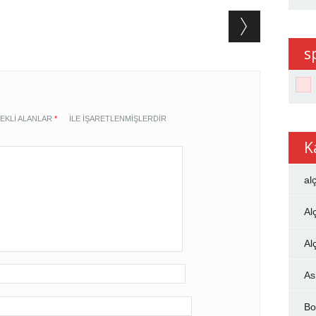
s
EKLI ALANLAR
*
ILE IŞARETLENMIŞLERDIR
K
al
Al
Al
As
Bo