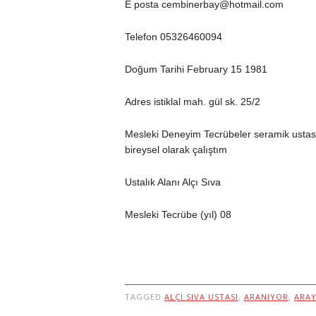
E posta cembinerbay@hotmail.com
Telefon 05326460094
Doğum Tarihi February 15 1981
Adres istiklal mah. gül sk. 25/2
Mesleki Deneyim Tecrübeler seramik ustası
bireysel olarak çalıştım
Ustalık Alanı Alçı Sıva
Mesleki Tecrübe (yıl) 08
TAGGED
ALÇI SIVA USTASI
,
ARANIYOR
,
ARA