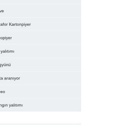
ve
rafor Kartonpiyer
ropiyer
 yalıtımı
şyünü
ta aranıyor
deo
ngın yalıtımı