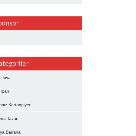
ponsor
ategoriler
çı sıva
çıpan
çısız Kartonpiyer
ma Tavan
ya Badana