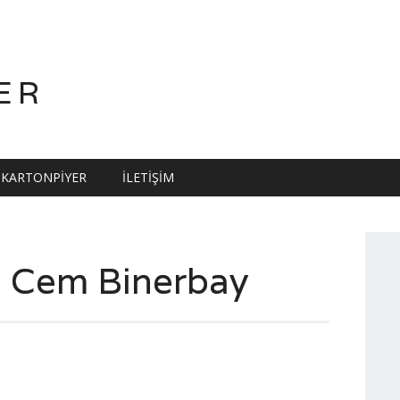
ER
KARTONPIYER
İLETIŞIM
sı Cem Binerbay