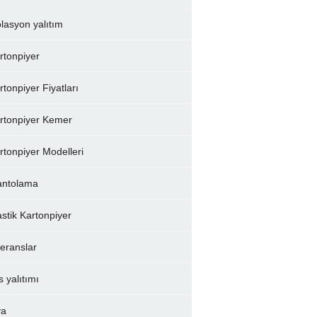
olasyon yalıtım
rtonpiyer
rtonpiyer Fiyatları
rtonpiyer Kemer
rtonpiyer Modelleri
ntolama
astik Kartonpiyer
feranslar
s yalıtımı
va