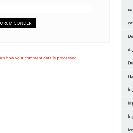
ca
ça
De
dı
arn how your comment data is processed.
Du
Ha
İn
inş
İn
iz