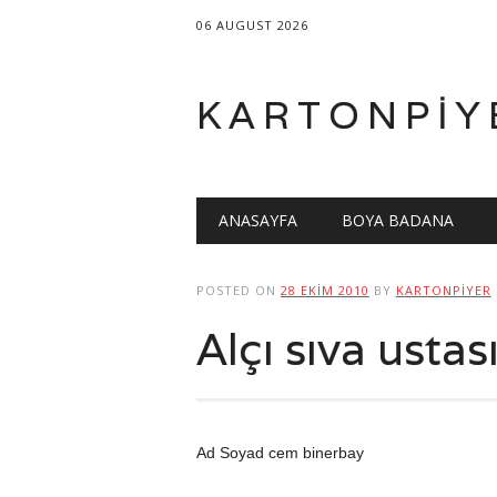
06 AUGUST 2026
KARTONPIY
Main menu
Skip
ANASAYFA
BOYA BADANA
to
content
POSTED ON
28 EKIM 2010
BY
KARTONPIYER
Alçı sıva usta
Ad Soyad cem binerbay