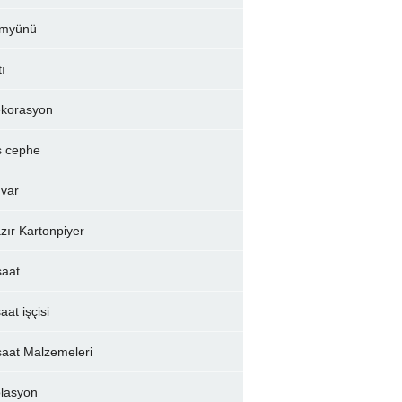
myünü
tı
korasyon
ş cephe
var
zır Kartonpiyer
şaat
aat işçisi
şaat Malzemeleri
olasyon