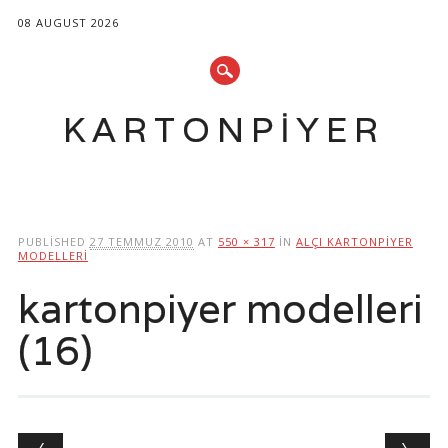
08 AUGUST 2026
KARTONPIYER
Main menu
Skip
to
PUBLISHED
27 TEMMUZ 2010
AT
550 × 317
IN
ALÇI KARTONPIYER
content
MODELLERI
kartonpiyer modelleri
(16)