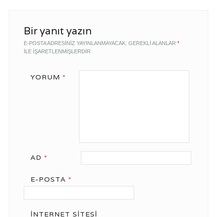
Bir yanıt yazın
E-POSTA ADRESINIZ YAYINLANMAYACAK.
GEREKLI ALANLAR
*
ILE IŞARETLENMIŞLERDIR
YORUM
*
AD
*
E-POSTA
*
İNTERNET SITESI