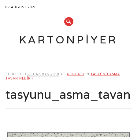
07 AUGUST 2026
KARTONPIYER
Main menu
Skip
to
PUBLISHED
29 HAZIRAN 2010
AT
400 × 400
IN
TAŞYÜNÜ ASMA
content
TAVAN NEDIR ?
tasyunu_asma_tavan