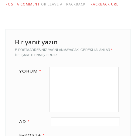
POST A COMMENT
OR LEAVE A TRACKBACK:
TRACKBACK URL
.
Bir yanıt yazın
E-POSTA ADRESINIZ YAYINLANMAYACAK.
GEREKLI ALANLAR
*
ILE IŞARETLENMIŞLERDIR
YORUM
*
AD
*
E-POSTA
*