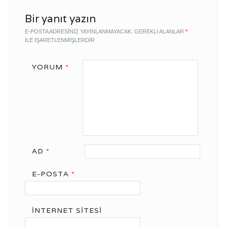
Bir yanıt yazın
E-POSTA ADRESINIZ YAYINLANMAYACAK.
GEREKLI ALANLAR
*
ILE IŞARETLENMIŞLERDIR
YORUM
*
AD
*
E-POSTA
*
İNTERNET SITESI