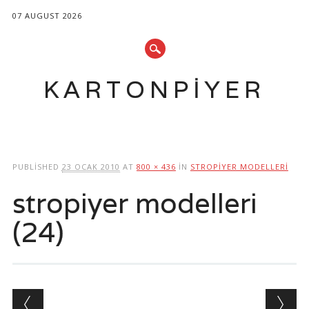
07 AUGUST 2026
KARTONPIYER
Main menu
Skip
to
PUBLISHED
23 OCAK 2010
AT
800 × 436
IN
STROPIYER MODELLERI
content
stropiyer modelleri
(24)