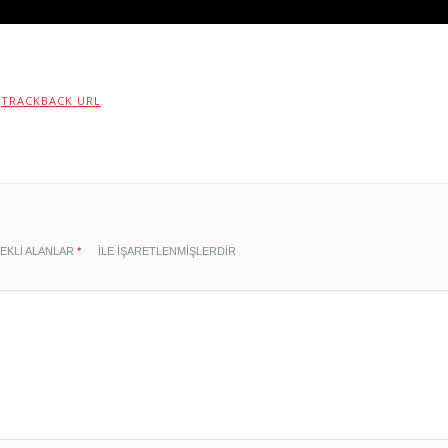
:
TRACKBACK URL
.
EKLI ALANLAR
*
ILE IŞARETLENMIŞLERDIR