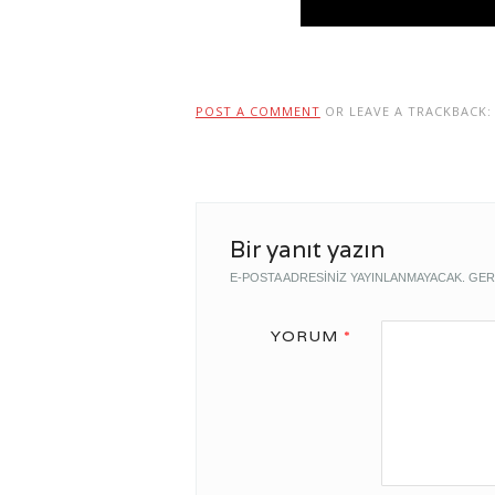
POST A COMMENT
OR LEAVE A TRACKBACK
Bir yanıt yazın
E-POSTA ADRESINIZ YAYINLANMAYACAK.
GER
YORUM
*