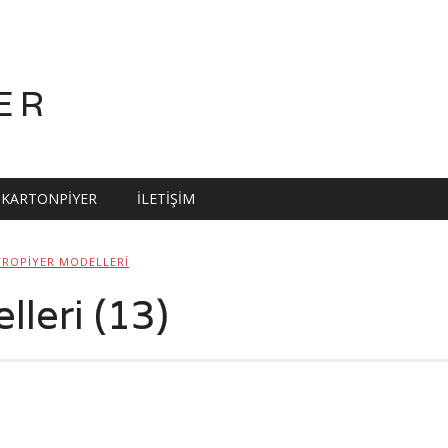
ER
KARTONPIYER
İLETIŞIM
TROPIYER MODELLERI
lleri (13)