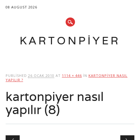
08 AUGUST 2026
KARTONPIYER
Main menu
Skip
to
PUBLISHED
26 OCAK 2010
AT
1114 × 446
IN
KARTONPIYER NASIL
content
YAPILIR ?
kartonpiyer nasıl
yapılır (8)