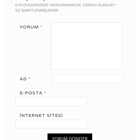
E-POSTA ADRESINIZ YAYINLANMAYACAK.
GEREKLI ALANLAR
*
ILE IŞARETLENMIŞLERDIR
YORUM
*
AD
*
E-POSTA
*
İNTERNET SITESI