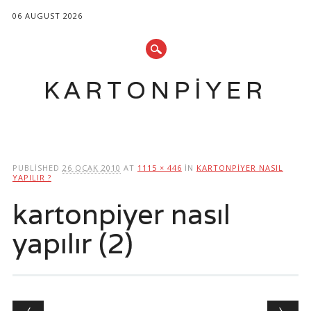
06 AUGUST 2026
KARTONPIYER
Main menu
Skip
to
PUBLISHED
26 OCAK 2010
AT
1115 × 446
IN
KARTONPIYER NASIL
content
YAPILIR ?
kartonpiyer nasıl
yapılır (2)