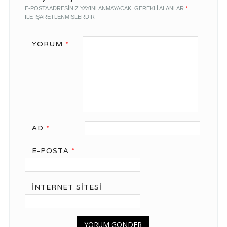
E-POSTA ADRESINIZ YAYINLANMAYACAK.
GEREKLI ALANLAR
*
ILE IŞARETLENMIŞLERDIR
YORUM
*
AD
*
E-POSTA
*
İNTERNET SITESI