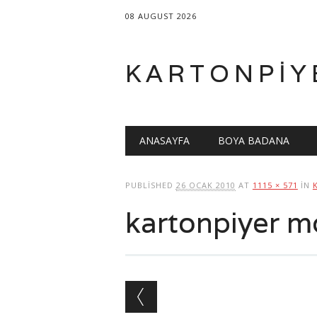
08 AUGUST 2026
KARTONPIY
Main menu
Skip
ANASAYFA
BOYA BADANA
to
content
PUBLISHED
26 OCAK 2010
AT
1115 × 571
IN
kartonpiyer mo