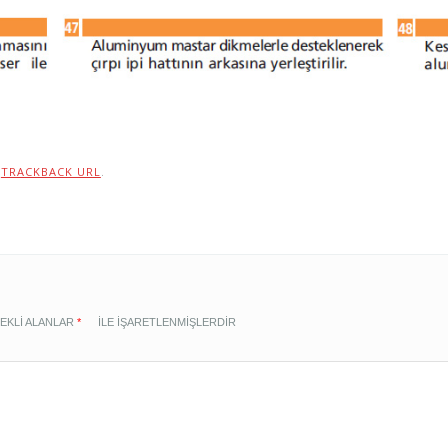
:
TRACKBACK URL
.
EKLI ALANLAR
*
ILE IŞARETLENMIŞLERDIR